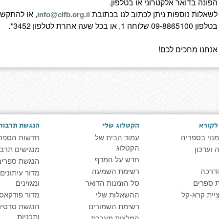
הפונה בדואר אלקטרוני או בטלפון.
לשאלות נוספות ניתן לכתוב לנו בכתובת
, או להתקש
info@clfb.org.il
בטלפון 09-8865100 שלוחה 1, או בכל שעה אחרת לטלפון 3452*.
אנחנו מחכים לכם!
לקורא
הקטלוג שלי
הנגשת תרבות
מנוי בספריה
עמוד הבית של
חדשות הספר
הקטלוג
ועדכון
מנגישים תרבו
חדש על המדף
הנגשת ספרים
דרכה
רשימת השמעה
מדור עיתונים
 ספרים
סל הזמנות הדואר
ומגזינים
יית קרא-קל
ההשאלות שלי
מדור פודקאס
רשימת השמורים
הנגשת סרטים
ותכניות
המלצות מערכת