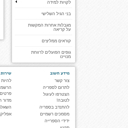
לקויות למידה
בני הגיל השלישי
מגבלות אחרות המקשות
על קריאה
קוראים ממליצים
גופים הפועלים לרווחת
מנויינו
מידע חשוב
שירות 
צור קשר
להיות 
לתרום לספריה
הרשמה 
פרטים
הצטרפו לעיגול
לטובה!
מדור ה
להתנדב בספריה
השאלת
מסמכים רשמיים
אפליקצ
ידידי הספרייה
תקנון