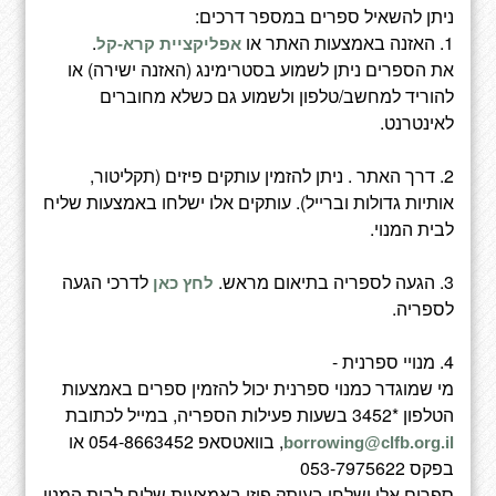
ניתן להשאיל ספרים במספר דרכים:
1. האזנה באמצעות האתר או
.
אפליקציית קרא-קל
את הספרים ניתן לשמוע בסטרימינג (האזנה ישירה) או
להוריד למחשב/טלפון ולשמוע גם כשלא מחוברים
לאינטרנט.
2. דרך האתר . ניתן להזמין עותקים פיזים (תקליטור,
אותיות גדולות וברייל). עותקים אלו ישלחו באמצעות שליח
לבית המנוי.
3. הגעה לספריה בתיאום מראש.
לדרכי הגעה
לחץ כאן
לספריה.
4. מנויי ספרנית -
מי שמוגדר כמנוי ספרנית יכול להזמין ספרים באמצעות
הטלפון *3452 בשעות פעילות הספריה, במייל לכתובת
, בוואטסאפ 054-8663452 או
borrowing@clfb.org.il
בפקס 053-7975622
ספרים אלו ישלחו בעותק פיזי באמצעות שליח לבית המנוי