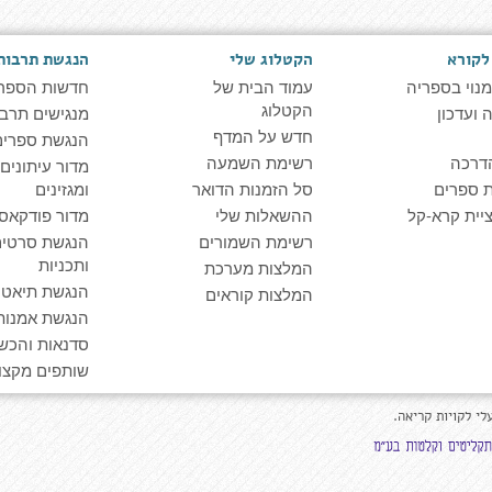
לקורא
הקטלוג שלי
הנגשת תרבות
מנוי בספריה
עמוד הבית של
חדשות הספר
הקטלוג
ועדכון
מנגישים תרבו
חדש על המדף
הנגשת ספרים
דרכה
רשימת השמעה
מדור עיתונים
 ספרים
סל הזמנות הדואר
ומגזינים
יית קרא-קל
ההשאלות שלי
מדור פודקאס
רשימת השמורים
הנגשת סרטים
ותכניות
המלצות מערכת
הנגשת תיאטרו
המלצות קוראים
הנגשת אמנות
סדנאות והכש
שותפים מקצוע
לי לקויות קריאה.