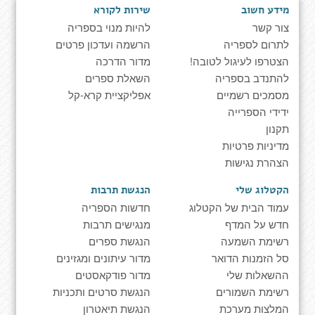
מידע חשוב
שירות לקורא
צור קשר
להיות מנוי בספריה
לתרום לספריה
הרשמה ועדכון פרטים
הצטרפו לעיגול לטובה!
מדור הדרכה
להתנדב בספריה
השאלת ספרים
מסמכים רשמיים
אפליקציית קרא-קל
ידידי הספרייה
תקנון
מדיניות פרטיות
הצהרת נגישות
הקטלוג שלי
הנגשת תרבות
עמוד הבית של הקטלוג
חדשות הספריה
חדש על המדף
מנגישים תרבות
רשימת השמעה
הנגשת ספרים
סל הזמנות הדואר
מדור עיתונים ומגזינים
ההשאלות שלי
מדור פודקאסטים
רשימת השמורים
הנגשת סרטים ותכניות
המלצות מערכת
הנגשת תיאטרון