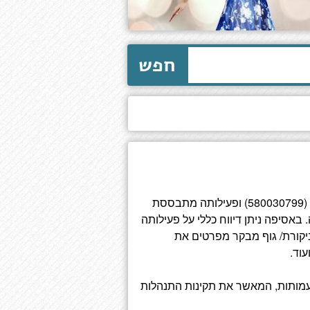
חפש
הספריה המרכזית לעיוורים ובעלי לקויות בקריאה הינה עמותה רשומה (580030799) ופעילותה מתבססת
אסיפה ניתן דיווח כללי על פעילותה
יקורת/ גוף מבקר מפרטים את
וד.
מותות, המאשר את תקינות התנהלות