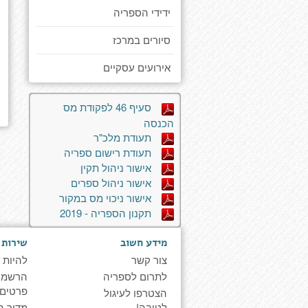
ידידי הספריה
סיורים במרכז
אירועים עסקיים
סעיף 46 לפקודת מס
הכנסה
תעודת מלכ"ר
תעודת רישום ספריה
אישור ניהול תקין
אישור ניהול ספרים
אישור ניכוי מס במקור
תקנון הספריה - 2019
מידע חשוב
שירות 
צור קשר
להיות 
לתרום לספריה
הרשמה 
פרטים
הצטרפו לעיגול
לטובה!
מדור ה