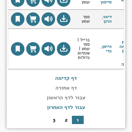
סיימון
שמע
דיאז,
ספר
נות
הרנן
שמע
,
טה
ברייל |
שאלת
ספר
- למה
היימן,
שמע |
יגים
גדי
אותיות
מות
גדולות
רים
לחמה
דף קדימה
דף אחורה
עבור
עבור לדף הראשון
לדף
עבור לדף האחרון
הראשון
3
2
1