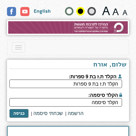
תוצאות
שנה
English
חיפוש
גודל
טקסט
וצבעים:
Toggle
navigation
שלום, אורח
הקלד ת.ז בת 9 ספרות:
הקלד סיסמה:
הרשמה
שכחתי סיסמה
|
|
כניסה