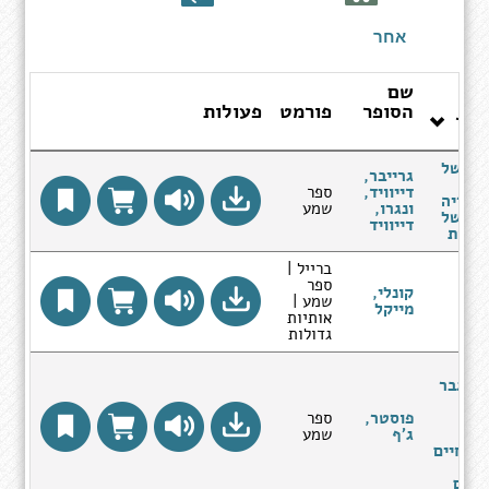
ספרים
אחר
שם
הסופר
פורמט
פעולות
ותר
חר של
גרייבר,
ל -
דייוויד,
ספר
טוריה
ונגרו,
שמע
שה של
דייוויד
ושות
ברייל |
ספר
ן
קונלי,
שמע |
מת
מייקל
אותיות
גדולות
ה
א, גבר
רגז
ים
פוסטר,
ספר
ואי
ג'ף
שמע
 לחיים
ים
וכים