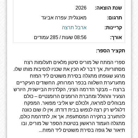
שנת הוצאה:
2026
תרגום:
מאנגלית: עפרה אביגד
קריינות:
ארבל תרצה
אורך:
08:56 שעות / 285 עמודים
תקציר הספר:
ספרי המתח של מוריס סיטון מלאים תעלומות רצח
מסתוריות, אך דבר לא הכין את שכניו לנסיבות מותו שלו.
מרגע שגופתו מתגלה בסירת משוטים ליד המזח
מתערערת השלווה בכפר המרוחק. החשודים העיקריים
ברצח – מבקר הדרמה הציני, הקלדנית הביישנית, היורש
הצעיר וההולל ומחברת הרומנים הרומנטיים – כולם
מבוהלים למראה, ולכולם יש אליבי מפואר. המפקח
דלגליש רק רצה לנפוש בבית דודתו. אין לו שום כוונה
להתערב בחקירה המסתעפת. אך אז, לתדהמת כולם,
מתגלה העמוד הראשון בטיוטת הספר של מוריס, ובו
תיאור של גופה בסירת משוטים ליד המזח...