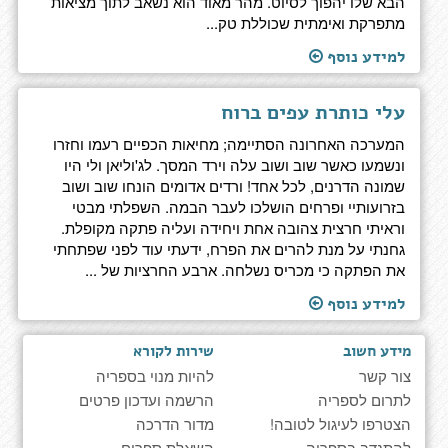
הבא שלו יהפוך לסיוט. מהר מאוד הוא נשאב לתוך מציאות
מתפרקת ואימתית שכוללת טק...
למידע נוסף
עלי כותרת עפים ברוח
המערכה האחרונה הסתיימה; מחיאות הכפיים רעמו וחזרו
ונשמעו כאשר שוב ושוב עלה וירד המסך. לג'וליאן ולי היו
שמונה הדרנים, לכל אחד! ורדים אדומים הונחו שוב ושוב
בזרועותיי ופרחים הושלכו לעבר הבמה. השפלתי מבטי
וראיתי חרצית צהובה אחת ויחידה ועליה פתקה מקופלת.
גחנתי על מנת להרים את הפרח, ידעתי עוד לפני שפתחתי
את הפתקה כי מכריס נשלחה. ארבע החרציות של ...
למידע נוסף
מידע חשוב
שירות לקורא
צור קשר
להיות מנוי בספריה
לתרום לספריה
הרשמה ועדכון פרטים
הצטרפו לעיגול לטובה!
מדור הדרכה
להתנדב בספריה
השאלת ספרים