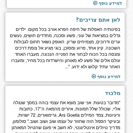
למידע נוסף
לאן אתם צריכים?
בפינותיה האפלות של חיפה הפרא אורב בכל מקום. ילדים
גדלים במציאות של עוני, פשע וסכנה, מחדדים חושים, נעשים
ערים ודרוכים, מצמיחים שריון. האופק נשאר תחום לגבולות
השכונה. קיץ אחד, פרוע ומסוכן, בוגי מגיע אל צומת דרכים
ומנסה בכל הכוח לבחור את הפנייה הנכונה. מעברו האחד
עולם אלים של פשע לא מאורגן והישרדות בכל מחיר, ומעברו
האחר עתיד קלוש ולא ידוע. "...
למידע נוסף
מלכוד
"מדובר בטעות. אני שוב מוצא את עצמי בוהה במסך שנגלה
אליי, שכולל שלל תמונות, איורים מהמאה ה־17, כתובות
ורעיונות, צמד המילים Ars Goetia, גרימוארים, 72 ישויות,
ובעיקר הסמל הזה שחוזר על עצמו שוב ושוב ושוב." סולומון,
מדריך טיולים אינטליגנטי, לא חשב אי פעם שהטיול המאורגן