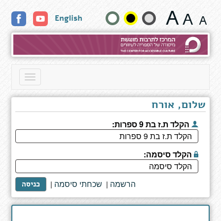
נסיבות
שנה
English
לא
טבעיות
גודל
טקסט
וצבעים:
Toggle
navigation
שלום, אורח
הקלד ת.ז בת 9 ספרות:
הקלד סיסמה:
הרשמה
שכחתי סיסמה
|
|
כניסה