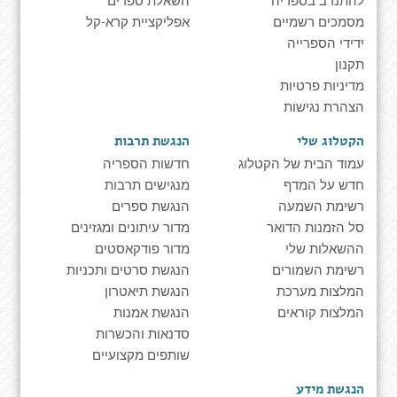
מסמכים רשמיים
אפליקציית קרא-קל
ידידי הספרייה
תקנון
מדיניות פרטיות
הצהרת נגישות
הקטלוג שלי
הנגשת תרבות
עמוד הבית של הקטלוג
חדשות הספריה
חדש על המדף
מנגישים תרבות
רשימת השמעה
הנגשת ספרים
סל הזמנות הדואר
מדור עיתונים ומגזינים
ההשאלות שלי
מדור פודקאסטים
רשימת השמורים
הנגשת סרטים ותכניות
המלצות מערכת
הנגשת תיאטרון
המלצות קוראים
הנגשת אמנות
סדנאות והכשרות
שותפים מקצועיים
הנגשת מידע