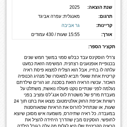
שנת הוצאה:
2025
תרגום:
מאנגלית: עפרה אביגד
קריינות:
גר אביבה
אורך:
15:55 שעות / 430 עמודים
תקציר הספר:
צ'רלי הוסקינס עבד כבלש סמוי במשך חמש שנים
בכנופיית אופנוענים רצחנית. המשימה הזאת כמעט
עלתה לו בחייו, אבל הוא הצליח למצוא פיסת ראיה
קריטית אחת שאולי תביא למאסרו של מנהיג הכנופיה
האכזר. עכשיו הראיה הזאת בסכנה. זוג הורים שילדתם
נעלמה לפני שנתיים נוקט פעולה נואשת, משתלט על
מעבדת מז"פ של משטרת לוס אנג׳לס ומציב בפני
רשויות אכיפת החוק אולטימטום: מִצאו את בתנו תוך 24
שעות, או שנתחיל להרוס את הראיות שמאוחסנות
במעבדה. כל ראיה שתיהרס, משמעה איש מסוכן שיוצא
לחופשי. הוסקינס מבין שהדרך היחידה להציל את
הראיה הקריטית שלו היא לגלות מה עלה בגורל הילדה.