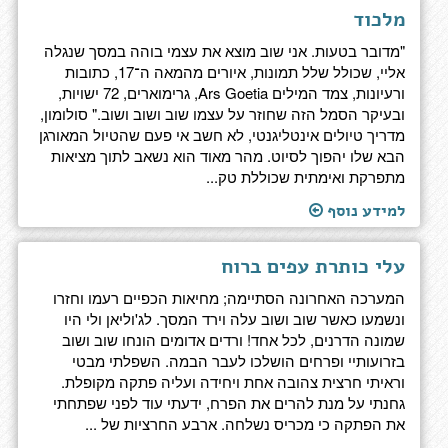
מלכוד
"מדובר בטעות. אני שוב מוצא את עצמי בוהה במסך שנגלה
אליי, שכולל שלל תמונות, איורים מהמאה ה־17, כתובות
ורעיונות, צמד המילים Ars Goetia, גרימוארים, 72 ישויות,
ובעיקר הסמל הזה שחוזר על עצמו שוב ושוב ושוב." סולומון,
מדריך טיולים אינטליגנטי, לא חשב אי פעם שהטיול המאורגן
הבא שלו יהפוך לסיוט. מהר מאוד הוא נשאב לתוך מציאות
מתפרקת ואימתית שכוללת טק...
למידע נוסף
עלי כותרת עפים ברוח
המערכה האחרונה הסתיימה; מחיאות הכפיים רעמו וחזרו
ונשמעו כאשר שוב ושוב עלה וירד המסך. לג'וליאן ולי היו
שמונה הדרנים, לכל אחד! ורדים אדומים הונחו שוב ושוב
בזרועותיי ופרחים הושלכו לעבר הבמה. השפלתי מבטי
וראיתי חרצית צהובה אחת ויחידה ועליה פתקה מקופלת.
גחנתי על מנת להרים את הפרח, ידעתי עוד לפני שפתחתי
את הפתקה כי מכריס נשלחה. ארבע החרציות של ...