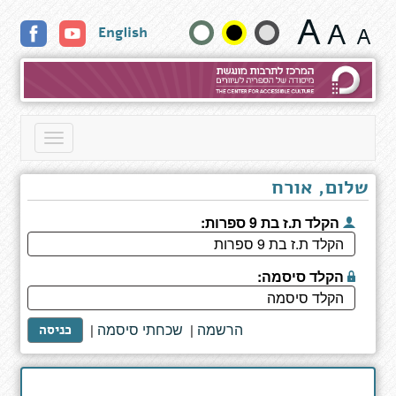
אש
שנה
English
עם
אש
גודל
טקסט
וצבעים:
Toggle
navigation
שלום, אורח
הקלד ת.ז בת 9 ספרות:
הקלד סיסמה:
הרשמה
שכחתי סיסמה
|
|
כניסה