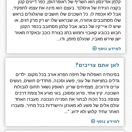
קלמן אודינסון הוא השריף של ראופרהופן, כפר דייגים קטן
בקצה הנידח של איסלנד. בעצם הוא מינה את עצמו לתפקיד,
אבל לא אכפת לו. כל השכנים שלו חושבים שהגלגלים בראש
שלו מסתובבים אחורה, או שבראש שלו יש רק מרק דגים, או
שיש לו איי־קיו של כבש. אבל קלמן מסתובב בכפר הקטן
חבוש בכובע קאובוי וחמוש בתג בצורת כוכב ובאקדח מאוזר
ישן שירש מאביו, שנעלם מזמן, ודו...
למידע נוסף
לאן אתם צריכים?
בפינותיה האפלות של חיפה הפרא אורב בכל מקום. ילדים
גדלים במציאות של עוני, פשע וסכנה, מחדדים חושים, נעשים
ערים ודרוכים, מצמיחים שריון. האופק נשאר תחום לגבולות
השכונה. קיץ אחד, פרוע ומסוכן, בוגי מגיע אל צומת דרכים
ומנסה בכל הכוח לבחור את הפנייה הנכונה. מעברו האחד
עולם אלים של פשע לא מאורגן והישרדות בכל מחיר, ומעברו
האחר עתיד קלוש ולא ידוע. "...
למידע נוסף