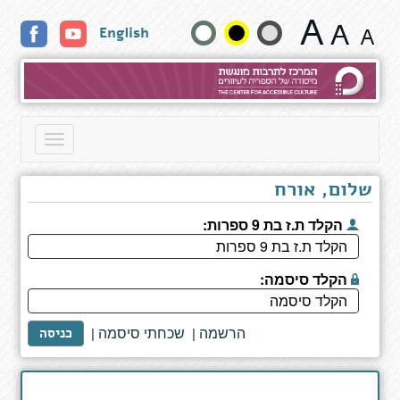
The
שנה
English
Boy
in
גודל
the
Moon
טקסט
-
A
וצבעים:
Toggle
Father's
navigation
Search
for
שלום, אורח
his
Disabled
הקלד ת.ז בת 9 ספרות:
Son
הקלד סיסמה:
הרשמה
שכחתי סיסמה
|
|
כניסה