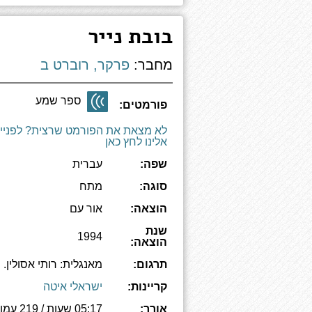
בובת נייר
מחבר:
פרקר, רוברט ב
ספר שמע
פורמטים:
לא מצאת את הפורמט שרצית? לפניי
אלינו לחץ כאן
שפה:
עברית
סוגה:
מתח
הוצאה:
אור עם
שנת
1994
הוצאה:
תרגום:
מאנגלית: רותי אסולין.
קריינות:
ישראלי איטה
אורך:
05:17 שעות / 219 עמודים