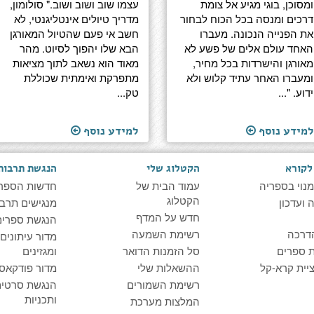
ומסוכן, בוגי מגיע אל צומת
עצמו שוב ושוב ושוב." סולומון,
דרכים ומנסה בכל הכוח לבחור
מדריך טיולים אינטליגנטי, לא
את הפנייה הנכונה. מעברו
חשב אי פעם שהטיול המאורגן
האחד עולם אלים של פשע לא
הבא שלו יהפוך לסיוט. מהר
מאורגן והישרדות בכל מחיר,
מאוד הוא נשאב לתוך מציאות
ומעברו האחר עתיד קלוש ולא
מתפרקת ואימתית שכוללת
ידוע. "...
טק...
למידע נוסף
למידע נוסף
לקורא
הקטלוג שלי
הנגשת תרבות
מנוי בספריה
עמוד הבית של
חדשות הספר
הקטלוג
ועדכון
מנגישים תרבו
חדש על המדף
הנגשת ספרים
דרכה
רשימת השמעה
מדור עיתונים
 ספרים
סל הזמנות הדואר
ומגזינים
יית קרא-קל
ההשאלות שלי
מדור פודקאס
רשימת השמורים
הנגשת סרטים
ותכניות
המלצות מערכת