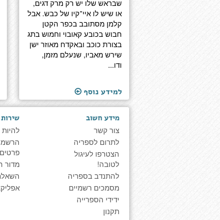
שבראש שלו יש רק מרק דגים,
או שיש לו איי־קיו של כבש. אבל
קלמן מסתובב בכפר הקטן
חבוש בכובע קאובוי וחמוש בתג
בצורת כוכב ובאקדח מאוזר ישן
שירש מאביו, שנעלם מזמן,
ודו...
למידע נוסף
מידע חשוב
שירות 
צור קשר
להיות 
לתרום לספריה
הרשמה 
פרטים
הצטרפו לעיגול
לטובה!
מדור ה
להתנדב בספריה
השאלת
מסמכים רשמיים
אפליקצ
ידידי הספרייה
תקנון