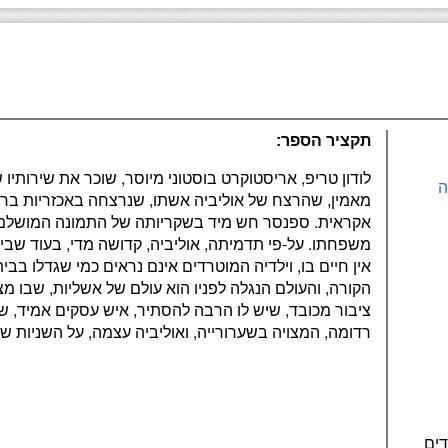
תקציר הספר:
לודון טריפ, אריסטוקרט בוסטוני מיוסר, שוכר את שירותיו
ה
מאמין, שהרצח של אוליביה אשתו, שנרצחה באכזריות ברח
אקראית. ספנסר חש מיד בשקריותה של התמונה המושלמת
משפחתו. על-פי תדמיתה, אוליביה, קדושה מדי, בעוד שבית
אין חיים בו, וילדיה המוטרדים אינם נראים כמי שגדלו בבי
הקורה, והעולם הנגלה לפניו הוא עולם של אשליות, שבו מצוי
ציבור מכובד, שיש לו הרבה להסתיר, איש עסקים אמיד, שה
רדומה, המצויה בשערורייה, ואוליביה עצמה, על השניות ש