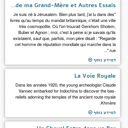
Les Deux Morts de ma Grand-Mère et Autres Essais
"Je suis né à Jérusalem. Bien plus tard, j'ai lu dans des
livres qu'au temps du mandat britannique, c'était une ville
très cosmopolite. Où l'on trouvait Gershom Sholem,
Buber et Agnon ; moi, c'est à peine si je savais qu'ils
existaient, sauf que, parfois, mon père disait : "Regarde
cet homme de réputation mondiale qui marche dans la
rue."...
למידע נוסף
La Voie Royale
Dans les années 1920, the young archeologist Claude
Vannec embarked for Indochina to discover the bas-
reliefs adorning the temples of the ancient route royale
Khmère.
למידע נוסף