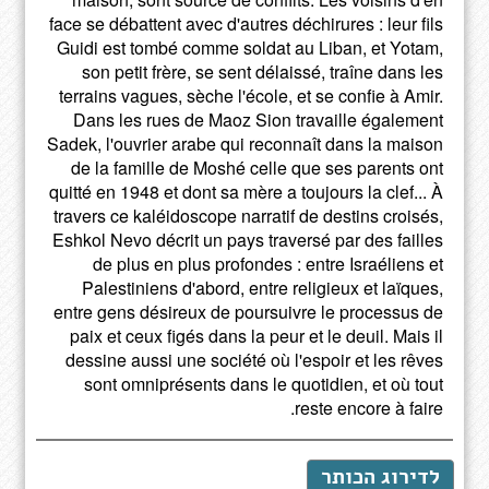
face se débattent avec d'autres déchirures : leur fils
Guidi est tombé comme soldat au Liban, et Yotam,
son petit frère, se sent délaissé, traîne dans les
terrains vagues, sèche l'école, et se confie à Amir.
Dans les rues de Maoz Sion travaille également
Sadek, l'ouvrier arabe qui reconnaît dans la maison
de la famille de Moshé celle que ses parents ont
quitté en 1948 et dont sa mère a toujours la clef... À
travers ce kaléidoscope narratif de destins croisés,
Eshkol Nevo décrit un pays traversé par des failles
de plus en plus profondes : entre Israéliens et
Palestiniens d'abord, entre religieux et laïques,
entre gens désireux de poursuivre le processus de
paix et ceux figés dans la peur et le deuil. Mais il
dessine aussi une société où l'espoir et les rêves
sont omniprésents dans le quotidien, et où tout
reste encore à faire.
לדירוג הכותר