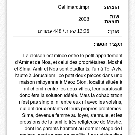
הוצאה:
Gallimard,impr
שנת
2008
הוצאה:
אורך:
13:26 שעות / 448 עמודים
תקציר הספר:
La cloison est mince entre le petit appartement
d'Amir et de Noa, et celui des propriétaires, Moshé
et Sima. Amir et Noa sont étudiants, l'un à Tel-Aviv,
l'autre à Jérusalem ; ce petit deux pièces dans une
maison mitoyenne à Maoz Sion, localité située à
mi-chemin entre les deux villes, leur paraissait
donc être la solution idéale. Mais la cohabitation
n'est pas simple, ni entre eux ni avec les voisins,
qui ont deux enfants et leurs propres problèmes.
Sima, devenue femme au foyer, s'ennuie, et les
pressions de la famille très religieuse de Moshé,
dont les parents habitent au dernier étage de l
maison, sont source de conflits. Les voisins d'en