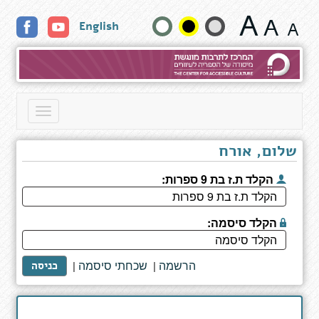
ארבעה
שנה
English
בתים
וגעגוע
גודל
טקסט
וצבעים:
Toggle
navigation
שלום, אורח
הקלד ת.ז בת 9 ספרות:
הקלד סיסמה:
הרשמה
שכחתי סיסמה
|
|
כניסה