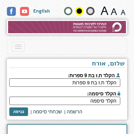
סוס
שנה
English
אחד
נכנס
גודל
לבר
טקסט
וצבעים:
Toggle
navigation
שלום, אורח
הקלד ת.ז בת 9 ספרות:
הקלד סיסמה:
הרשמה
שכחתי סיסמה
|
|
כניסה