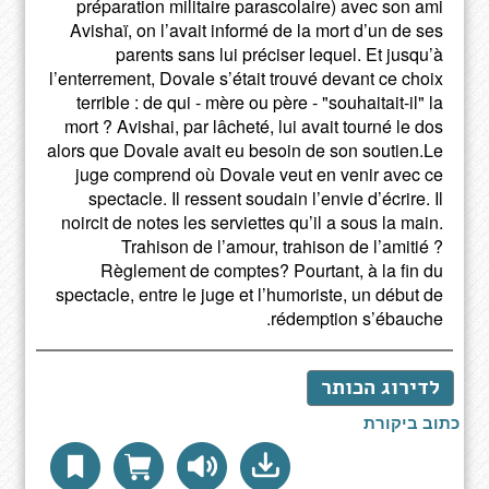
préparation militaire parascolaire) avec son ami
Avishaï, on l’avait informé de la mort d’un de ses
parents sans lui préciser lequel. Et jusqu’à
l’enterrement, Dovale s’était trouvé devant ce choix
terrible : de qui - mère ou père - "souhaitait-il" la
mort ? Avishai, par lâcheté, lui avait tourné le dos
alors que Dovale avait eu besoin de son soutien.Le
juge comprend où Dovale veut en venir avec ce
spectacle. Il ressent soudain l’envie d’écrire. Il
noircit de notes les serviettes qu’il a sous la main.
Trahison de l’amour, trahison de l’amitié ?
Règlement de comptes? Pourtant, à la fin du
spectacle, entre le juge et l’humoriste, un début de
rédemption s’ébauche.
לדירוג הכותר
כתוב ביקורת