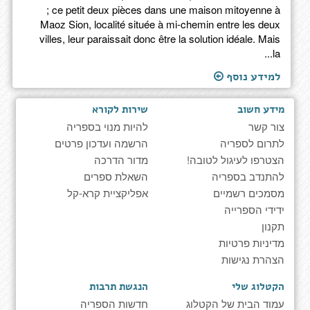
; ce petit deux pièces dans une maison mitoyenne à
Maoz Sion, localité située à mi-chemin entre les deux
villes, leur paraissait donc être la solution idéale. Mais
la...
למידע נוסף
מידע חשוב
שירות לקורא
צור קשר
להיות מנוי בספריה
לתרום לספריה
הרשמה ועדכון פרטים
הצטרפו לעיגול לטובה!
מדור הדרכה
להתנדב בספריה
השאלת ספרים
מסמכים רשמיים
אפליקציית קרא-קל
ידידי הספרייה
תקנון
מדיניות פרטיות
הצהרת נגישות
הקטלוג שלי
הנגשת תרבות
עמוד הבית של הקטלוג
חדשות הספריה