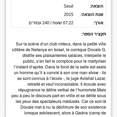
הוצאה:
Seuil
שנת הוצאה:
2015
אורך:
07:22 שעות / 240 עמודים
תקציר הספר:
Sur la scène d’un club miteux, dans la petite ville
côtière de Netanya en Israel, le comique Dovale G.
distille ses plaisanteries salaces, interpelle le
public, s’en fait le complice pour le martyriser
l’instant d’après. Dans le fond de la salle est assis
un homme qu’il a convié à son one man show - ils
se sont connus à l’école -, le juge Avishaï Lazar,
retraité et veuf inconsolable. Il écoute avec
répugnance le délire verbal de l’humoriste.Mais
peu à peu le discours part en vrille et se délite sous
les yeux des spectateurs médusés. Car ce soir-là
Dovale met à nu la déchirure de son existence
lorsque adolescent, alors à Gadna (camp de