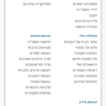
מסמכים רשמיים
אפליקציית קרא-קל
ידידי הספרייה
תקנון
מדיניות פרטיות
הצהרת נגישות
הקטלוג שלי
הנגשת תרבות
עמוד הבית של הקטלוג
חדשות הספריה
חדש על המדף
מנגישים תרבות
רשימת השמעה
הנגשת ספרים
סל הזמנות הדואר
מדור עיתונים ומגזינים
ההשאלות שלי
מדור פודקאסטים
רשימת השמורים
הנגשת סרטים ותכניות
המלצות מערכת
הנגשת תיאטרון
המלצות קוראים
הנגשת אמנות
סדנאות והכשרות
שותפים מקצועיים
הנגשת מידע