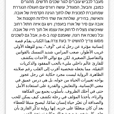
מעבר לכביש עוברים לגור שכנים חדשים. מהגרים
כמובן. והבעל, המגודל, עושה רוורס עם העגלה הנגררת
שמחוברת למכונית שלו לתוך הגינה הקדמית של אובה.
והאישה, בהיריון, שולחת את שתי הילדות הקטנות אל
אובה עם סיר של אורז בזעפרן. ויש גם איזה חתול רחוב
שאיכשהו מצליח לדחוק את עצמו אל תוך חייו של אובה.
ובל נשכח את רונה, שאמנם קנה ב-מ-וו, אבל גם לשכנים
מסוגו צריך להושיט יד בעת צרה.هذا الكتاب يقدّم قصة
إنسانية مؤثرة عن رجل يُدعى "أوف"، يبدو للوهلة الأولى
غريب الأطوار، صعب المراس، شديد التمسك بالقوانين
والتفاصيل الصغيرة. لكن مع توالي الأحداث ينكشف
للقارئ عالَم داخلي مليء بالحب المفقود والذكريات
الثقيلة، مما يجعله شخصية أقرب إلى القلب رغم صلابته
الظاهرة. الرواية ليست مجرد حكاية عن رجل عجوز
يواجه تغييرات الحياة من حوله، بل هي درس عميق في
معنى الإنسانية، والتعايش، والقدرة على استعادة الأمل
حتى في أحلك الظروف. بأسلوب يجمع بين الفكاهة
والرثاء، يأخذنا المؤلف في رحلة تكشف كيف يمكن للحب
والصداقة أن تغيّر حياة إنسان تمامًا، ليصبح منبعًا للعطاء
بعد أن كان منغلقًا على حزنه. إنها رواية تذكّر القارئ بأن
خلف كل شخصية صعبة هناك حكاية تستحق الفهم