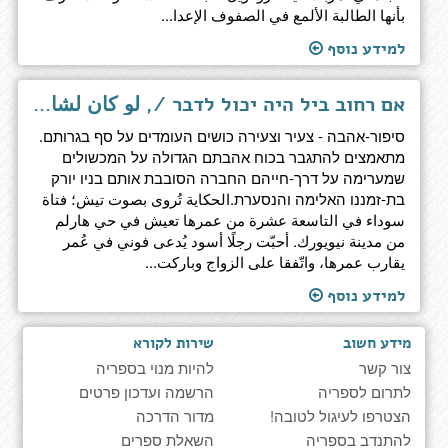
بأنها الطالبة الألمع في الصفوف الإعدا...
למידע נוסף
אם רחוב ביל היה יכול לדבר /, لو كان لشارع بيل أن يتكلم
סיפור-אהבה - צעיר וצעירה כושים העומדים על סף בגרותם.
מתאמצים להתגבר בכוח אהבתם הגדולה על המכשולים
שמערימה על דרך-חייהם החברה הסובבת אותם בניו יורק
בת-זמננו האלימה והנסערת.الحكاية تُروى بصوت تيش؛ فتاة
سوداء في التاسعة عشرة من عمرها تعيش في حي هارلم
من مدينة نيويورك. أحبّت رجلًا أسود يُدعى فوني في عُمر
يقارب عمرها، واتّفقا على الزواج وباركت...
למידע נוסף
מידע חשוב
שירות לקורא
צור קשר
להיות מנוי בספריה
לתרום לספריה
הרשמה ועדכון פרטים
הצטרפו לעיגול לטובה!
מדור הדרכה
להתנדב בספריה
השאלת ספרים