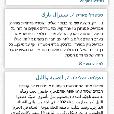
למידע נוסף
סנטרל פארק /, سنترال بارك
ניו יורק, השעה שמונה בבוקר. אליס, שוטרת פריזאית צעירה,
וגבריאל, פסנתרן ג'ז אמריקאי, מתעוררים אזוקים זה לזה על
ספסל בסנטרל פארק. הם לא מכירים ולא זוכרים שנפגשו.
בערב הקודם אליס בילתה עם חברות בשאנז אליזה, ואילו
גבריאל ניגן במועדון בדבלין. בלתי אפשרי? ואף על פי כן... כל
כך הרבה שאלות מבולבלות עולות בהם. איך הם הגיעו למצב
הזה? של מי הדם המכת...
למידע נוסף
העלמה והלילה /, الصبية والليل
עלילת מתח המתרחשת בקמפוס אוניברסיטאי, קבוצת
חברים שסוד טרגי אופף אותם.حرم جامعي تحت وطأة
عاصفة ثلجيّة. أصدقاء يجمعهم سرّ مأسوي. صبيّة خطفها
الليل. كوت دازور، شتاء 1992- في ليلة من ليالي الشتاء
القارس، وفيما شلّت عاصفة ثلجيّة هوجاء الحياة في الحرم
الجامعي، هربت فينكا روكويل، البالغة 19 سنة، وكانت تُعرف