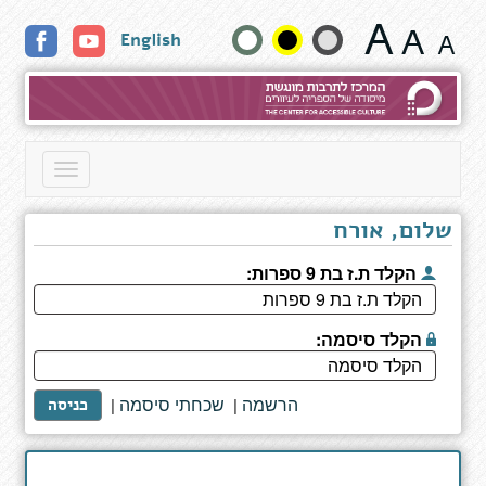
איש
שנה
English
ושמו
אובה
גודל
טקסט
וצבעים:
Toggle
navigation
שלום, אורח
הקלד ת.ז בת 9 ספרות:
הקלד סיסמה:
הרשמה
שכחתי סיסמה
|
|
כניסה