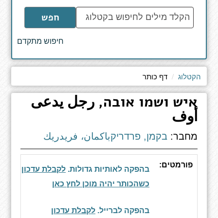
הקלד
חפש
מילים
לחיפוש
חיפוש מתקדם
באתר
הקטלוג
דף כותר
איש ושמו אובה, رجل يدعى
أوف
מחבר:
בקמן, פרדריקباكمان، فريدريك
פורמטים:
בהפקה לאותיות גדולות.
לקבלת עדכון
כשהכותר יהיה מוכן לחץ כאן
בהפקה לברייל.
לקבלת עדכון