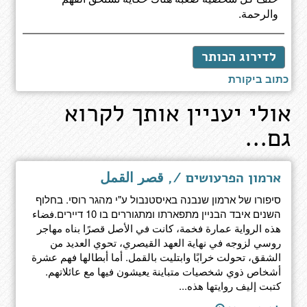
والرحمة.
לדירוג הכותר
כתוב ביקורת
אולי יעניין אותך לקרוא
גם...
ארמון הפרעושים /, قصر القمل
סיפורו של ארמון שנבנה באיסטנבול ע"י מהגר רוסי. בחלוף
השנים איבד הבניין מתפארתו ומתגוררים בו 10 דיירים.فضاء
هذه الرواية عمارة فخمة، كانت في الأصل قصرًا بناه مهاجر
روسي لزوجه في نهاية العهد القيصري، تحوي العديد من
الشقق، تحولت خرابًا وابتليت بالقمل. أما أبطالها فهم عشرة
أشخاص ذوي شخصيات متباينة يعيشون فيها مع عائلاتهم.
كتبت إليف روايتها هذه...