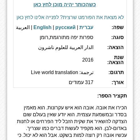
כשהכותר יהיה מוכן לחץ כאן
לא מצאת את הפורמט שרצית? לפנייה אלינו לחץ כאן
שפה:
עברית
|
русский
|
English
| العربية
סוגה:
ספרות יפה מתורגמת,רומן
הוצאה:
الدار العربية للعلوم ناشرون
שנת
2016
הוצאה:
תרגום:
ترجمة: Live world translation
אורך:
317 עמודים
תקציר הספר:
הכירו את אובה. אובה הוא איש עקרונות. הוא מאמין
בסדר ובמשמעת עצמית. הוא יודע שאין בעולם שום
הצדקה להשאיר את שקית הזבל ליד הפרחים או לחנות
באדום-לבן. הוא מקפיד לעשות דברים כמו שצריך.
עכשיו אובה רק רוצה למות בשקט. אבל הוא לא יכול. כי