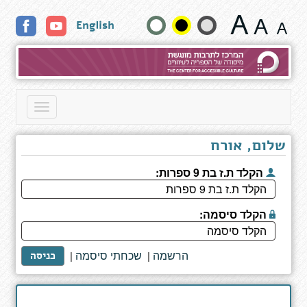
קולו
שנה
English
של
המלאך
גודל
טקסט
וצבעים:
Toggle
navigation
שלום, אורח
הקלד ת.ז בת 9 ספרות:
הקלד סיסמה:
הרשמה
שכחתי סיסמה
|
|
כניסה