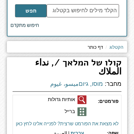
הקלד
חפש
מילים
לחיפוש
חיפוש מתקדם
באתר
הקטלוג
דף כותר
קולו של המלאך /, نداء
الملاك
מחבר:
מוסו, גיוםميسو، غيوم
אותיות גדולות
פורמטים:
ברייל
לא מצאת את הפורמט שרצית? לפנייה אלינו לחץ כאן
שפה:
עברית
| العربية