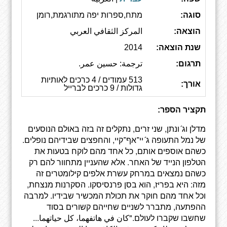
סוגה:
מתח,ספרות יפה מתורגמת,רומן
הוצאה:
المركز الثقافي العربي
שנת הוצאה:
2014
תרגום:
ترجمة: حسين عمر.
513 עמודים / 4 כרכים לאותיות
אורך:
גדולות / 9 כרכים לברייל
תקציר הספר:
מדלן וג´ונתן, שני זרים, נתקלים זה בזה באולם הנוסעים
של נמל התעופה ג´יי־אף־קיי, והחפצים שבידיהם נופלים.
כשהם אוספים אותם, כל אחד מהם לוקח בטעות את
הטלפון הנייד של האחר. אלא שהעניין מתחוור להם רק
כשהם נמצאים במרחק עשרת אלפים קילומטרים זה
מזה: היא בפריז, הוא בסן פרנסיסקו. הסקרנות מנצחת,
וכל אחד מהם חוקר את תכולת המכשיר שבידיו. למרבה
ההפתעה, מתברר לשניים שחייהם קשורים בסוד
שחשבו שקברו לעולם."كان في هاتفهما، كل حياتهما...