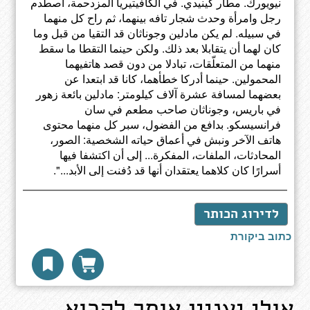
نيويورك. مطار كينيدي. في الكافيتيريا المزدحمة، اصطدم
رجل وامرأة وحدث شجار تافه بينهما، ثم راح كل منهما
في سبيله. لم يكن مادلين وجوناثان قد التقيا من قبل وما
كان لهما أن يتقابلا بعد ذلك. ولكن حينما التقطا ما سقط
منهما من المتعلّقات، تبادلا من دون قصد هاتفيهما
المحمولين. حينما أدركا خطأهما، كانا قد ابتعدا عن
بعضهما لمسافة عشرة آلاف كيلومتر: مادلين بائعة زهور
في باريس، وجوناثان صاحب مطعم في سان
فرانسيسكو. بدافع من الفضول، سبر كل منهما محتوى
هاتف الآخر ونبش في أعماق حياته الشخصية: الصور،
المحادثات، الملفات، المفكرة... إلى أن اكتشفا فيها
أسرارًا كان كلاهما يعتقدان أنها قد دُفنت إلى الأبد...".
לדירוג הכותר
כתוב ביקורת
אולי יעניין אותך לקרוא