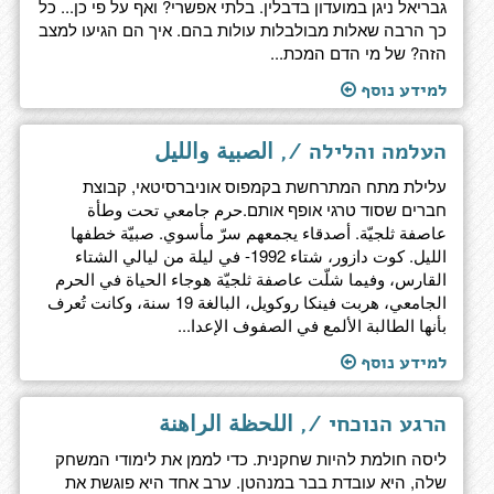
גבריאל ניגן במועדון בדבלין. בלתי אפשרי? ואף על פי כן... כל
כך הרבה שאלות מבולבלות עולות בהם. איך הם הגיעו למצב
הזה? של מי הדם המכת...
למידע נוסף
העלמה והלילה /, الصبية والليل
עלילת מתח המתרחשת בקמפוס אוניברסיטאי, קבוצת
חברים שסוד טרגי אופף אותם.حرم جامعي تحت وطأة
عاصفة ثلجيّة. أصدقاء يجمعهم سرّ مأسوي. صبيّة خطفها
الليل. كوت دازور، شتاء 1992- في ليلة من ليالي الشتاء
القارس، وفيما شلّت عاصفة ثلجيّة هوجاء الحياة في الحرم
الجامعي، هربت فينكا روكويل، البالغة 19 سنة، وكانت تُعرف
بأنها الطالبة الألمع في الصفوف الإعدا...
למידע נוסף
הרגע הנוכחי /, اللحظة الراهنة
ליסה חולמת להיות שחקנית. כדי לממן את לימודי המשחק
שלה, היא עובדת בבר במנהטן. ערב אחד היא פוגשת את