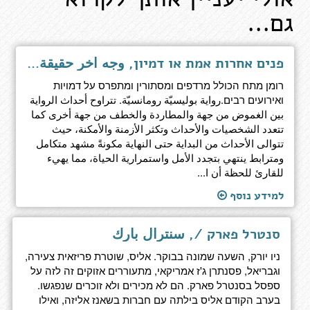
גם...
פנים אחרות אמת או דמיון, وجه آخر حقيقة أم خيال
רומן מתח הכולל מרדפים ומסתורין ומתפרס על דמויות
ואירועים רבים.رواية بوليسيّة رومانسيّة. تتراوح أحداث الرواية
بين الغموض من جهة والمطاردة والخطف من جهة أخرى كما
تتعدد الشخصيات والأحداث وتكثر الأزمنة والأمكنة، حيث
تتوالى الأحداث من البداية حتى النهاية مكونةً مشهد متكامل
ومترابط ينتهي بتجدد الأمل واستمرارية الحياة، مما يهيء
للقارئ للحظة أن ا...
למידע נוסף
סנטרל פארק /, سنترال بارك
ניו יורק, השעה שמונה בבוקר. אליס, שוטרת פריזאית צעירה,
וגבריאל, פסנתרן ג'ז אמריקאי, מתעוררים אזוקים זה לזה על
ספסל בסנטרל פארק. הם לא מכירים ולא זוכרים שנפגשו.
בערב הקודם אליס בילתה עם חברות בשאנז אליזה, ואילו