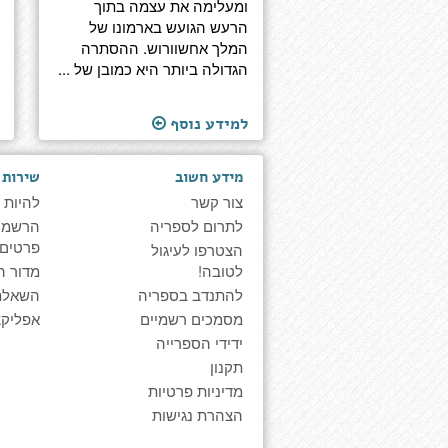
ומעלימה את עצמה בתוך
הרעש הגועש בארמונו של
המלך אחשוורוש. ההסתרה
הגדולה ביותר היא כמובן של ...
למידע נוסף
מידע חשוב
שירות 
צור קשר
להיות 
לתרום לספריה
הרשמה 
פרטים
הצטרפו לעיגול
לטובה!
מדור ה
להתנדב בספריה
השאלת
מסמכים רשמיים
אפליקצ
ידידי הספרייה
תקנון
מדיניות פרטיות
הצהרת נגישות