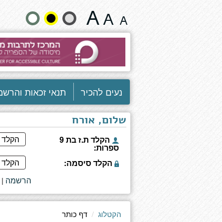
יסודות
שנה
בארגון
ומינהל
גודל
-
כרך
טקסט
א
-
וצבעים:
קובץ
נעים להכיר
תנאי זכאות והרשמ
מקורות
בעברית
שלום, אורח
הקלד ת.ז בת 9
ספרות:
הקלד סיסמה:
הרשמה
|
הקטלוג
דף כותר