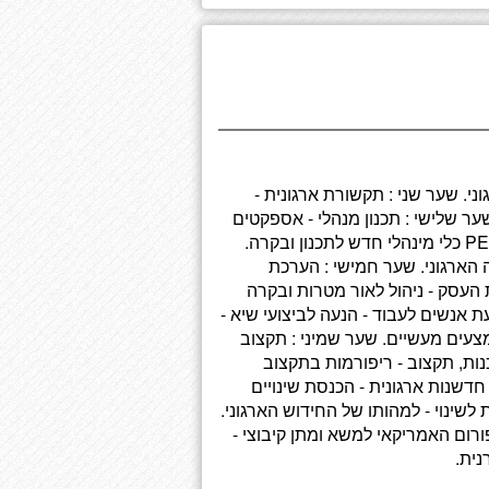
ני. שער שני : תקשורת ארגונית -
ער שלישי : תכנון מנהלי - אספקטים
בתיאוריה של תכנון - הגדרת תכנון ומשמעותה - שיטת PERT כלי מינהלי חדש לתכנון ובקרה.
 הארגוני. שער חמישי : הערכת
ת העסק - ניהול לאור מטרות ובקרה
עת אנשים לעבוד - הנעה לביצועי שיא -
מצעים מעשיים. שער שמיני : תקצוב
נות, תקצוב - ריפורמות בתקצוב
חדשנות ארגונית - הכנסת שינויים
לשינוי - למהותו של החידוש הארגוני.
ורום האמריקאי למשא ומתן קיבוצי -
נית.