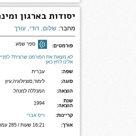
יסודות בארגון ומינ
מחבר:
שלום, דודי, עורך
ספר שמע
פורמטים:
לא מצאת את הפורמט שרצית? לפניי
אלינו לחץ כאן
שפה:
עברית
סוגה:
לימוד,סוציולוגיה,עיון
הוצאה:
המכללה למנהל.
שנת
1994
הוצאה:
קריינות:
וייס אברי
אורך:
16:21 שעות / 285 עמודים