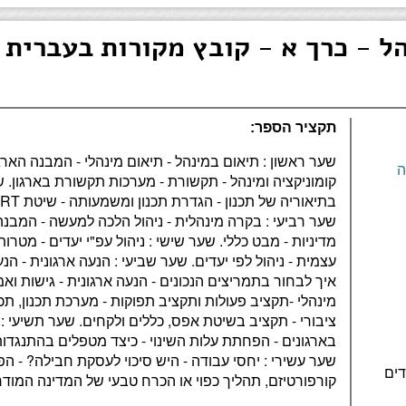
הל - כרך א - קובץ מקורות בעברית
תקציר הספר:
שער ראשון : תיאום במינהל - תיאום מינהלי - המבנה הארגו
ה
קומוניקציה ומינהל - תקשורת - מערכות תקשורת בארגון. ש
שער רביעי : בקרה מינהלית - ניהול הלכה למעשה - המבנה
מדיניות - מבט כללי. שער שישי : ניהול עפ"י יעדים - מטרו
עצמית - ניהול לפי יעדים. שער שביעי : הנעה ארגונית - הנ
איך לבחור בתמריצים הנכונים - הנעה ארגונית - גישות וא
מינהלי -תקציב פעולות ותקציב תפוקות - מערכת תכנון, תכ
ציבורי - תקציב בשיטת אפס, כללים ולקחים. שער תשיעי : 
בארגונים - הפחתת עלות השינוי - כיצד מטפלים בהתנגדות 
שער עשירי : יחסי עבודה - היש סיכוי לעסקת חבילה? - הפ
קורפורטיזם, תהליך כפוי או הכרח טבעי של המדינה המודר