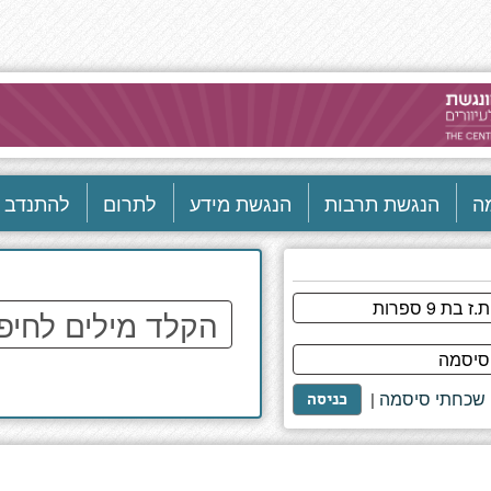
ה
הנגשת תרבות
הנגשת מידע
לתרום
להתנדב
הקלד
מילים
לחיפוש
באתר
שכחתי סיסמה
|
כניסה