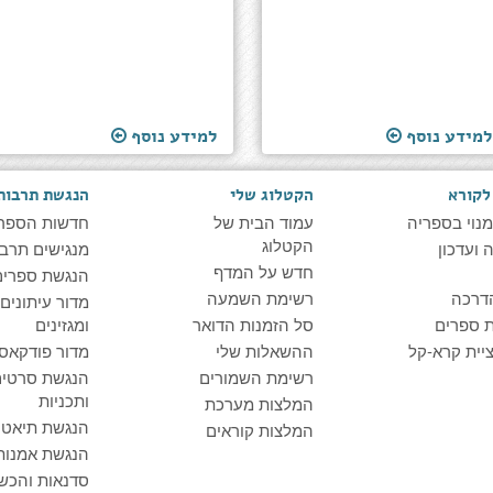
למידע נוסף
למידע נוסף
לקורא
הקטלוג שלי
הנגשת תרבות
מנוי בספריה
עמוד הבית של
חדשות הספר
הקטלוג
ועדכון
מנגישים תרבו
חדש על המדף
הנגשת ספרים
דרכה
רשימת השמעה
מדור עיתונים
 ספרים
סל הזמנות הדואר
ומגזינים
יית קרא-קל
ההשאלות שלי
מדור פודקאס
רשימת השמורים
הנגשת סרטים
ותכניות
המלצות מערכת
הנגשת תיאטרו
המלצות קוראים
הנגשת אמנות
סדנאות והכש