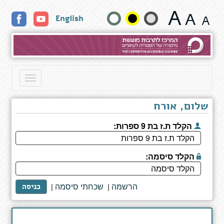
תוצאות
שנה
English
חיפוש
גודל
טקסט
וצבעים:
Toggle
navigation
שלום, אורח
הקלד ת.ז בת 9 ספרות:
הקלד סיסמה:
הרשמה
שכחתי סיסמה
|
|
כניסה