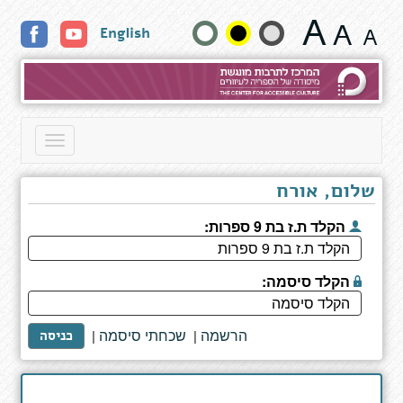
תוצאות
שנה
English
חיפוש
גודל
טקסט
וצבעים:
Toggle
navigation
שלום, אורח
הקלד ת.ז בת 9 ספרות:
הקלד סיסמה:
הרשמה
שכחתי סיסמה
|
|
כניסה