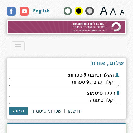
תוצאות
שנה
English
חיפוש
גודל
טקסט
וצבעים:
Toggle
navigation
שלום, אורח
הקלד ת.ז בת 9 ספרות:
הקלד סיסמה:
הרשמה
שכחתי סיסמה
|
|
כניסה