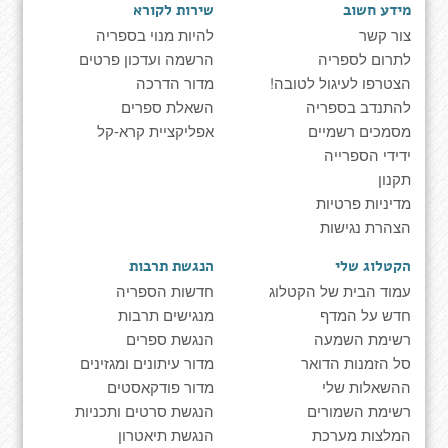
מידע חשוב
שירות לקורא
צור קשר
להיות מנוי בספריה
לתרום לספריה
הרשמה ועדכון פרטים
הצטרפו לעיגול לטובה!
מדור הדרכה
להתנדב בספריה
השאלת ספרים
מסמכים רשמיים
אפליקציית קרא-קל
ידידי הספרייה
תקנון
מדיניות פרטיות
הצהרת נגישות
הקטלוג שלי
הנגשת תרבות
עמוד הבית של הקטלוג
חדשות הספריה
חדש על המדף
מנגישים תרבות
רשימת השמעה
הנגשת ספרים
סל הזמנות הדואר
מדור עיתונים ומגזינים
ההשאלות שלי
מדור פודקאסטים
רשימת השמורים
הנגשת סרטים ותכניות
המלצות מערכת
הנגשת תיאטרון