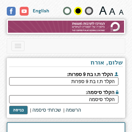
תוצאות
שנה
English
חיפוש
גודל
טקסט
וצבעים:
Toggle
navigation
שלום, אורח
הקלד ת.ז בת 9 ספרות:
הקלד סיסמה:
הרשמה
שכחתי סיסמה
|
|
כניסה