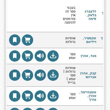
ין
ת
בעבור
ת -
זלצברג
ספר זה
ן של
בלאק,
אין
סימה
פורמטים
ת
להזמנה
ת
 נסיך
שקספיר,
אותיות
ויליאם
גדולות
ספר
מגד, אהרן
ות
שמע
אותיות
גדולות |
קבק, אהרן
 -
ספר
אברהם
שמע |
ברייל
אופנהיימר,
כבא
ספר
אהרן,
שמע
עורך
ם