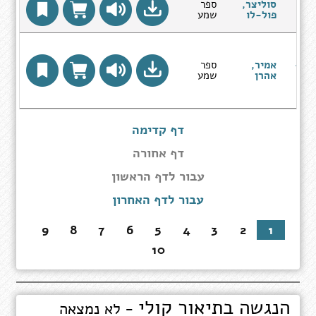
-
סוליצר,
ספר
פול-לו
שמע
טי,
יול
גן -
אמיר,
ספר
אהרן
שמע
ה
דף קדימה
דף אחורה
עבור
עבור לדף הראשון
לדף
עבור לדף האחרון
הראשון
9
8
7
6
5
4
3
2
1
10
הנגשה בתיאור קולי
- לא נמצאה