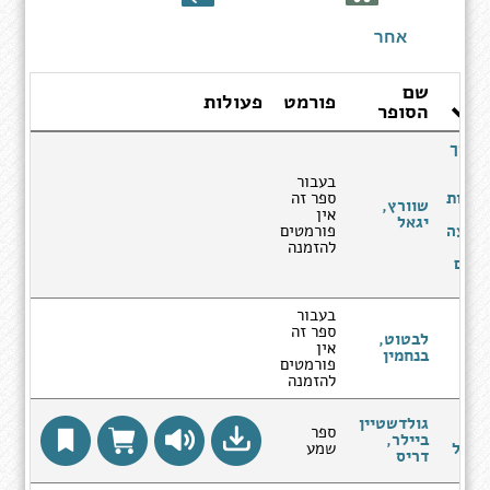
ספרים
אחר
שם
פורמט
פעולות
ר
הסופר
 עורך
ריך
בעבור
רויות
ספר זה
שוורץ,
רים
אין
יגאל
תודעה
פורמטים
להזמנה
רים
בעבור
ספר זה
לבטוט,
"ק
אין
בנחמין
פורמטים
להזמנה
גולדשטיין
ספר
ביילר,
ן של
שמע
דריס
ים