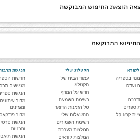
אה תוצאת החיפוש המבוקשת
החיפוש המבוקשת
לקורא
הקטלוג שלי
הנגשת תרבות
מנוי בספריה
עמוד הבית של
חדשות הספר
הקטלוג
ועדכון
מנגישים תרבו
חדש על המדף
הנגשת ספרים
דרכה
רשימת השמעה
מדור עיתונים
 ספרים
סל הזמנות הדואר
ומגזינים
יית קרא-קל
ההשאלות שלי
מדור פודקאס
רשימת השמורים
הנגשת סרטים
ותכניות
המלצות מערכת
הנגשת תיאטרו
המלצות קוראים