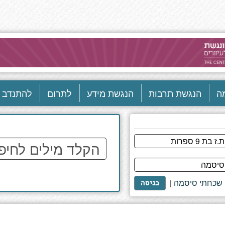
ה
הנגשת תרבות
הנגשת מידע
לתרום
להתנדב
הקלד
מילים
לחיפוש
באתר
שכחתי סיסמה
|
כניסה