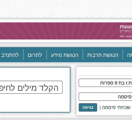
ה
הנגשת תרבות
הנגשת מידע
לתרום
להתנדב
הקלד
מילים
לחיפוש
באתר
שכחתי סיסמה
|
כניסה