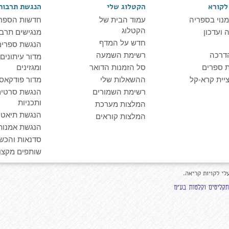
לקורא
הקטלוג שלי
הנגשת תרבות
מנוי בספריה
עמוד הבית של
חדשות הספר
הקטלוג
ועדכון
מנגישים תרבו
חדש על המדף
הנגשת ספרים
דרכה
רשימת השמעה
מדור עיתונים
 ספרים
סל הזמנות הדואר
ומגזינים
יית קרא-קל
ההשאלות שלי
מדור פודקאס
רשימת השמורים
הנגשת סרטים
ותכניות
המלצות מערכת
הנגשת תיאטרו
המלצות קוראים
הנגשת אמנות
סדנאות והכש
שותפים מקצוע
לי לקויות קריאה.