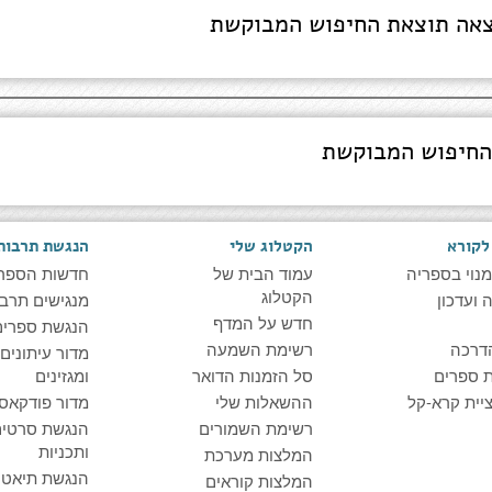
אה תוצאת החיפוש המבוקשת
החיפוש המבוקשת
לקורא
הקטלוג שלי
הנגשת תרבות
מנוי בספריה
עמוד הבית של
חדשות הספר
הקטלוג
ועדכון
מנגישים תרבו
חדש על המדף
הנגשת ספרים
דרכה
רשימת השמעה
מדור עיתונים
 ספרים
סל הזמנות הדואר
ומגזינים
יית קרא-קל
ההשאלות שלי
מדור פודקאס
רשימת השמורים
הנגשת סרטים
ותכניות
המלצות מערכת
הנגשת תיאטרו
המלצות קוראים