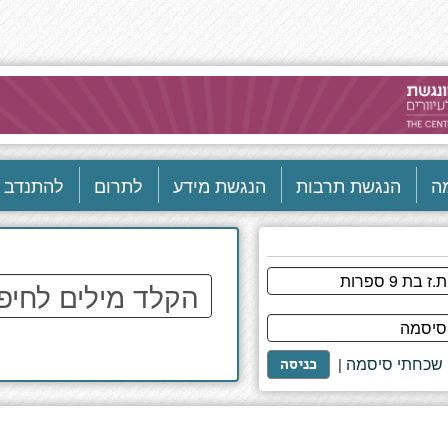
ה
הנגשת תרבות
הנגשת מידע
לתרום
להתנדב
הקלד
מילים
לחיפוש
באתר
שכחתי סיסמה
|
כניסה