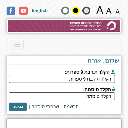
תוצאות
שנה
English
חיפוש
גודל
טקסט
וצבעים:
Toggle
navigation
שלום, אורח
הקלד ת.ז בת 9 ספרות:
הקלד סיסמה:
הרשמה
שכחתי סיסמה
|
|
כניסה