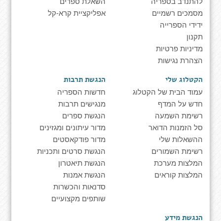
להתנדב בספריה
השאלת ספרים
מסמכים רשמיים
אפליקציית קרא-קל
ידידי הספרייה
תקנון
מדיניות פרטיות
הצהרת נגישות
הקטלוג שלי
הנגשת תרבות
עמוד הבית של הקטלוג
חדשות הספריה
חדש על המדף
מנגישים תרבות
רשימת השמעה
הנגשת ספרים
סל הזמנות הדואר
מדור עיתונים ומגזינים
ההשאלות שלי
מדור פודקאסטים
רשימת השמורים
הנגשת סרטים ותכניות
המלצות מערכת
הנגשת תיאטרון
המלצות קוראים
הנגשת אמנות
סדנאות והכשרות
שותפים מקצועיים
הנגשת מידע