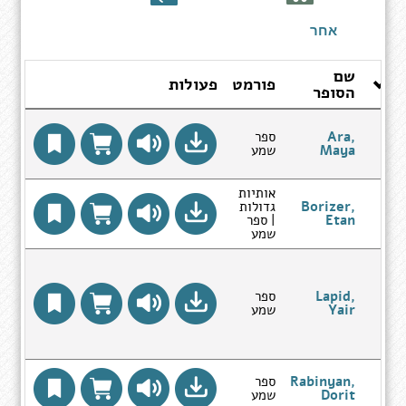
ספרים
אחר
שם
ר
פורמט
פעולות
הסופר
Th
T
Ara,
ספר
Maya
שמע
אותיות
Borizer,
גדולות
Etan
| ספר
שמע
M
Dea
Lapid,
ספר
Yair
שמע
Rabinyan,
ספר
Dorit
שמע