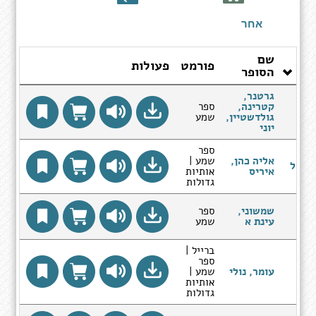
ספרים
אחר
שם
פורמט
פעולות
תר
הסופר
גרטנר,
ינה
קטרינה,
ספר
ות
גולדשטיין,
שמע
רס
יוני
ספר
אליה כהן,
שמע |
ל של
איריס
אותיות
'י
גדולות
ם
שמשוני,
ספר
ים
עינת א
שמע
ברייל |
ספר
עומר, נולי
שמע |
אותיות
גדולות