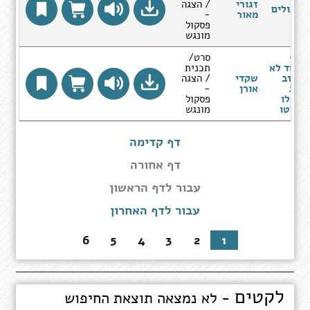
זגורי
/ הצגה
בתולים
מאור
-
פסקול
מונגש
אף
סרט/
אחד לא
תכנית
עוזב
שקדי
/ הצגה
את
אורן
-
פאלו
פסקול
אלטו
מונגש
דף קדימה
דף אחורה
עבור
עבור לדף הראשון
לדף
עבור לדף האחרון
הראשון
6
5
4
3
2
1
לקטים
- לא נמצאה תוצאת החיפוש