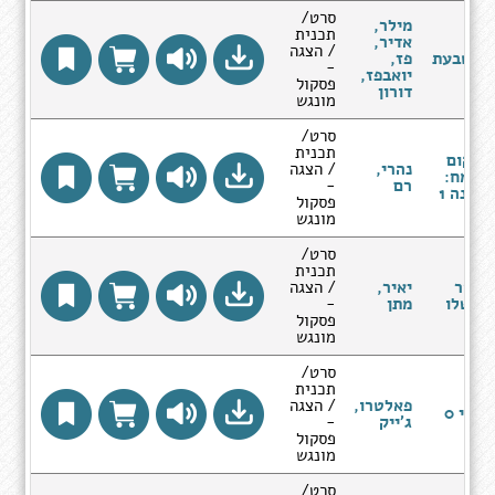
סרט/
מילר,
תכנית
אדיר,
/ הצגה
הטבעת
פז,
-
יואבפז,
פסקול
דורון
מונגש
סרט/
תכנית
מקום
נהרי,
/ הצגה
שמח:
רם
-
עונה 1
פסקול
מונגש
סרט/
תכנית
חדר
יאיר,
/ הצגה
משלו
מתן
-
פסקול
מונגש
סרט/
תכנית
פאלטרו,
/ הצגה
יוני 0
ג'ייק
-
פסקול
מונגש
סרט/