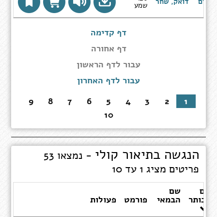
וררים
דואק, שחר
שמע
ם
דף קדימה
דף אחורה
עבור
עבור לדף הראשון
לדף
עבור לדף האחרון
הראשון
9
8
7
6
5
4
3
2
1
10
הנגשה בתיאור קולי
- נמצאו 53
פריטים מציג 1 עד 10
שם
שם
הכותר
הבמאי
פורמט
פעולות