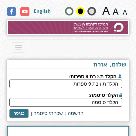
תוצאות
שנה
English
חיפוש
גודל
טקסט
וצבעים:
Toggle
navigation
שלום, אורח
הקלד ת.ז בת 9 ספרות:
הקלד סיסמה:
הרשמה
שכחתי סיסמה
|
|
כניסה