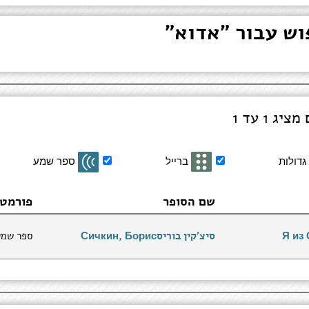
גדולות
ברייל
ספר שמע
שם הסופר
פורמט
סיצ'קין בוריסСичкин, Борис
ספר שמע