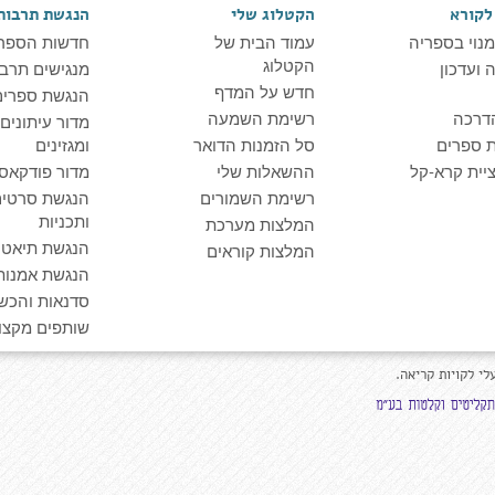
לקורא
הקטלוג שלי
הנגשת תרבות
מנוי בספריה
עמוד הבית של
חדשות הספר
הקטלוג
ועדכון
מנגישים תרבו
חדש על המדף
הנגשת ספרים
דרכה
רשימת השמעה
מדור עיתונים
 ספרים
סל הזמנות הדואר
ומגזינים
יית קרא-קל
ההשאלות שלי
מדור פודקאס
רשימת השמורים
הנגשת סרטים
ותכניות
המלצות מערכת
הנגשת תיאטרו
המלצות קוראים
הנגשת אמנות
סדנאות והכש
שותפים מקצוע
לי לקויות קריאה.