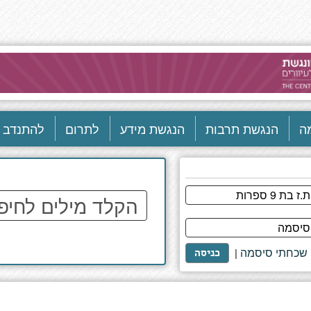
ה
הנגשת תרבות
הנגשת מידע
לתרום
להתנדב
הקלד
מילים
לחיפוש
באתר
שכחתי סיסמה
|
כניסה