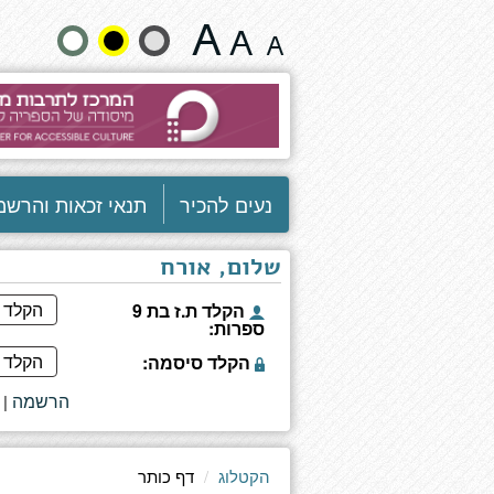
המקווה
שנה
האחרון
בסיביר
גודל
טקסט
וצבעים:
נעים להכיר
תנאי זכאות והרשמ
שלום, אורח
הקלד ת.ז בת 9
ספרות:
הקלד סיסמה:
הרשמה
|
הקטלוג
דף כותר