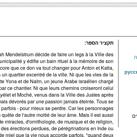
תקציר הספר:
h Mendelstrum décide de faire un legs à la Ville des
ה
unicipalité y édifie un bain rituel à la mémoire de son
core que ce don va tout changer pour Anton et Katia,
русс
 quartier excentré de la ville. Ni que les vies de la
tte Yona et de Naïm, un jeune Arabe israélien chargé
ar ce chantier. Ni que leurs chemins croiseront celui
yélet et Moché, venus dans la Ville des Justes après
n mais dévorés par une passion jamais éteinte. Tous se
 - parfois - pour mieux se perdre. Car les personnages
 quête de l'autre moitié de leur âme. Mais il est aussi
e miracles, d'ornithologie, de musique et de religion,
 des érections perdues, de pérégrinations en Inde ou
de miel que la vie nous accorde parfois, "quand deux