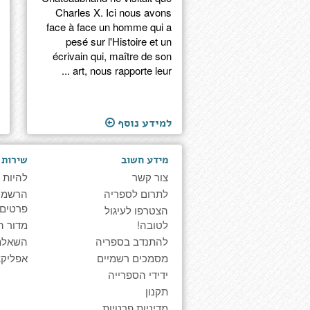
Charles X. Ici nous avons
face à face un homme qui a
pesé sur l'Histoire et un
écrivain qui, maître de son
art, nous rapporte leur ...
למידע נוסף
מידע חשוב
שירות 
צור קשר
להיות 
לתרום לספריה
הרשמה 
פרטים
הצטרפו לעיגול
לטובה!
מדור ה
להתנדב בספריה
השאלת
מסמכים רשמיים
אפליקצ
ידידי הספרייה
תקנון
מדיניות פרטיות