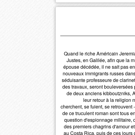
Quand le riche Américain Jeremia
Justes, en Galilée, afin que la m
épouse décédée, il ne sait pas en
nouveaux immigrants russes dans un
séduisante professeure de clarine
des travaux, seront bouleversées p
de deux anciens kibboutzniks, A
leur retour à la religio
cherchent, se fuient, se retrouvent
de ce truculent roman sont tous en
question d'espionnage militaire, d
des premiers chagrins d'amour et
au Costa Rica, puis de ces jours 