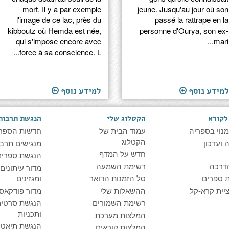
mort. Il y a par exemple
jeune. Jusqu'au jour où son
l'image de ce lac, près du
passé la rattrape en la
kibboutz où Hemda est née,
personne d'Ourya, son ex-
qui s'impose encore avec
mari...
force à sa conscience. L...
למידע נוסף
למידע נוסף
לקורא
הקטלוג שלי
הנגשת תרבות
מנוי בספריה
עמוד הבית של
חדשות הספר
הקטלוג
ועדכון
מנגישים תרבו
חדש על המדף
הנגשת ספרים
דרכה
רשימת השמעה
מדור עיתונים
 ספרים
סל הזמנות הדואר
ומגזינים
יית קרא-קל
ההשאלות שלי
מדור פודקאס
רשימת השמורים
הנגשת סרטים
ותכניות
המלצות מערכת
הנגשת תיאטרו
המלצות קוראים