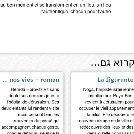
au bon moment et se transforment en un lieu, un lieu
authentique, chacun pour l'autre".
רוא גם...
Ce qui reste de nos vies - roman
La figurante
Hemda Horovitz vit sans
Noga, harpiste israélienne
doute ses derniers jours à
installée aux Pays-Bas,
l'hôpital de Jérusalem. Ses
revient à Jérusalem pour
deux enfants lui rendent visite
occuper le vieil appartement
mais ce sont bien les
familial. Elle découvre le
souvenirs du passé qui
nouveau visage de la ville et
accompagnent chaque geste,
redécouvre des lieux et des
chaque détail au seuil de la
gens qu'elle connaissait