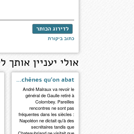
לדירוג הכותר
כתוב ביקורת
אולי יעניין אותך לק
Les chênes qu'on abat
André Malraux va revoir le
général de Gaulle retiré à
Colombey. Pareilles
rencontres ne sont pas
fréquentes dans les siècles :
Napoléon ne dictait qu'à des
secrétaires tandis que
Chateaubriand ne visitait que