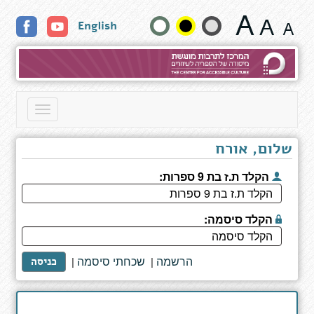
עם
שנה
English
חכמי
צפת
גודל
-
1
טקסט
-
הבית
וצבעים:
Toggle
של
navigation
רבי
יוסף
שלום, אורח
הקלד ת.ז בת 9 ספרות:
הקלד סיסמה:
הרשמה
שכחתי סיסמה
|
|
כניסה