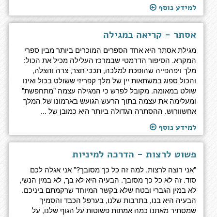
למידע נוסף
אסתר - קריאה במגילה
מגילת אסתר היא אחד הספרים המוכרים ביותר מבין ספרי
המקרא. הסיפור הדרמטי שבמרכז העלילה מכיל את הכול:
מלך ויפהפייה שהופכת למלכה, תככי חצר, צרה והצלה,
והכול ספוג במשתאות יין של מלך קפריזי ששולט בכול ואינו
שולט במאומה. מקובל לפרש כי המגילה עצמה "מתחפשת"
ומעלימה את עצמה בתוך הרעש הגועש בארמונו של המלך
אחשוורוש. ההסתרה הגדולה ביותר היא כמובן של ...
למידע נוסף
פשוט לרצות - הדרכה למיניות
"אני רוצה לרצות. למה זה כל כך מסובך?" אני אגלה לכם
סוד. זה לא כל כך מסובך. הבעיה היא לא בך, לא במין הנשי,
לא במין הגברי ובטח שלא בקשר המיוחד שרקמתם ביניכם.
הבעיה היא בנו, בתרבות שלנו, בערפל הכבד והסמיך
שמסתיר מאתנו כמה אמתות פשוטות על הגוף שלנו, על