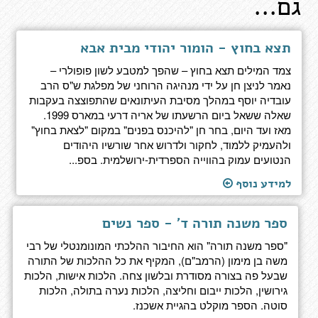
גם...
תצא בחוץ - הומור יהודי מבית אבא
צמד המילים תצא בחוץ – שהפך למטבע לשון פופולרי –
נאמר לניצן חן על ידי מנהיגה הרוחני של מפלגת ש"ס הרב
עובדיה יוסף במהלך מסיבת העיתונאים שהתפוצצה בעקבות
שאלה ששאל ביום הרשעתו של אריה דרעי במארס 1999.
מאז ועד היום, בחר חן "להיכנס בפנים" במקום "לצאת בחוץ"
ולהעמיק ללמוד, לחקור ולדרוש אחר שורשיו היהודים
הנטועים עמוק בהווייה הספרדית-ירושלמית. בספ...
למידע נוסף
ספר משנה תורה ד' - ספר נשים
"ספר משנה תורה" הוא החיבור ההלכתי המונומנטלי של רבי
משה בן מימון (הרמב"ם), המקיף את כל ההלכות של התורה
שבעל פה בצורה מסודרת ובלשון צחה. הלכות אישות, הלכות
גירושין, הלכות ייבום וחליצה, הלכות נערה בתולה, הלכות
סוטה. הספר מוקלט בהגיית אשכנז.