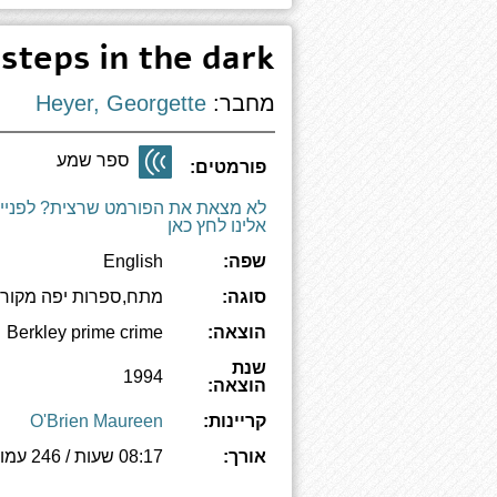
steps in the dark
מחבר:
Heyer, Georgette
ספר שמע
פורמטים:
לא מצאת את הפורמט שרצית? לפניי
אלינו לחץ כאן
שפה:
English
סוגה:
מתח,ספרות יפה מקורי
הוצאה:
Berkley prime crime
שנת
1994
הוצאה:
קריינות:
O'Brien Maureen
אורך:
08:17 שעות / 246 עמודים