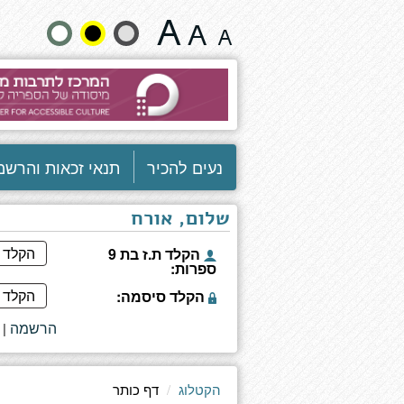
Footsteps
שנה
in
the
גודל
dark
טקסט
וצבעים:
נעים להכיר
תנאי זכאות והרשמ
שלום, אורח
הקלד ת.ז בת 9
ספרות:
הקלד סיסמה:
הרשמה
|
הקטלוג
דף כותר