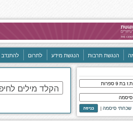
ה
הנגשת תרבות
הנגשת מידע
לתרום
להתנדב
הקלד
מילים
לחיפוש
באתר
שכחתי סיסמה
|
כניסה