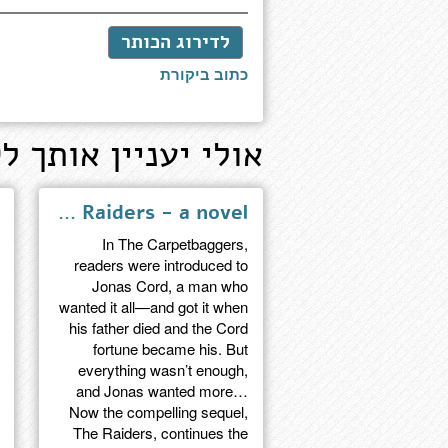
לדירוג הכותר
כתוב ביקורת
אולי יעניין אותך לק
The Raiders - a novel
In The Carpetbaggers,
readers were introduced to
Jonas Cord, a man who
wanted it all—and got it when
his father died and the Cord
fortune became his. But
everything wasn’t enough,
and Jonas wanted more…
Now the compelling sequel,
The Raiders, continues the