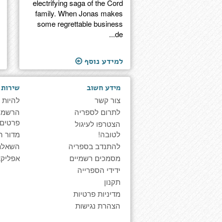
electrifying saga of the Cord
family. When Jonas makes
some regrettable business
de...
למידע נוסף
מידע חשוב
שירות 
צור קשר
להיות 
לתרום לספריה
הרשמה 
פרטים
הצטרפו לעיגול
לטובה!
מדור ה
להתנדב בספריה
השאלת
מסמכים רשמיים
אפליקצ
ידידי הספרייה
תקנון
מדיניות פרטיות
הצהרת נגישות