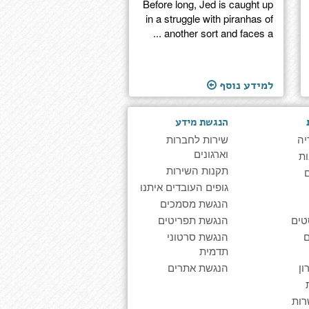
Before long, Jed is caught up
in a struggle with piranhas of
another sort and faces a ...
למידע נוסף
הנגשת מידע
יה
שירות לחברות
וארגונים
ת
תקנות השירות
גופים העובדים איתנו
הנגשת מסמכים
טים
הנגשת תפריטים
הנגשת סרטוני
תדמית
ן
הנגשת אתרים
רות