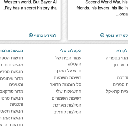
Western world. But Baydr Al
Second World War, his
Fay has a secret history tha...
friends, his lovers, his life in
orga...
למידע נוסף
למידע נוסף
לקורא
הקטלוג שלי
הנגשת תרבות
מנוי בספריה
עמוד הבית של
חדשות הספר
הקטלוג
ועדכון
מנגישים תרבו
חדש על המדף
הנגשת ספרים
דרכה
רשימת השמעה
מדור עיתונים
 ספרים
סל הזמנות הדואר
ומגזינים
יית קרא-קל
ההשאלות שלי
מדור פודקאס
רשימת השמורים
הנגשת סרטים
ותכניות
המלצות מערכת
הנגשת תיאטרו
המלצות קוראים
הנגשת אמנות
סדנאות והכש