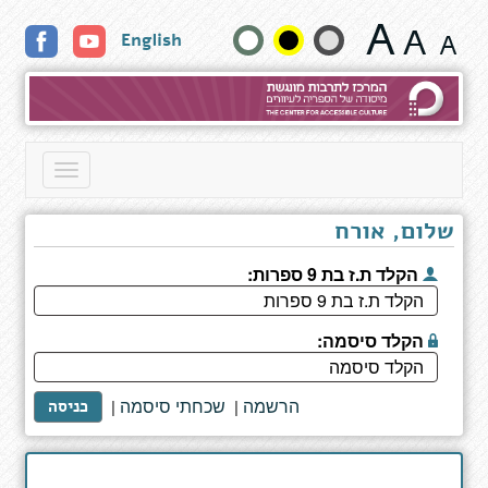
לקט
שנה
English
סיפורים
קצרים
גודל
19
טקסט
וצבעים:
Toggle
navigation
שלום, אורח
הקלד ת.ז בת 9 ספרות:
הקלד סיסמה:
הרשמה
שכחתי סיסמה
|
|
כניסה