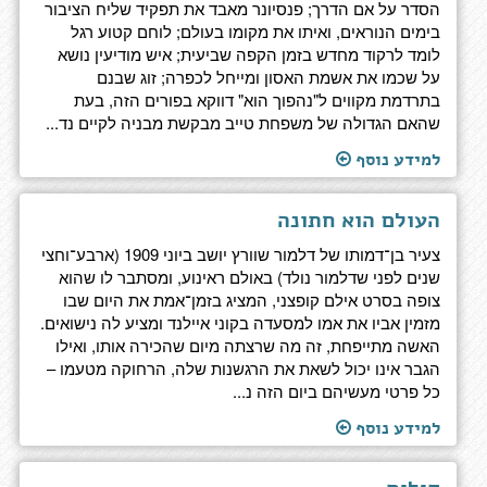
הסדר על אם הדרך; פנסיונר מאבד את תפקיד שליח הציבור
בימים הנוראים, ואיתו את מקומו בעולם; לוחם קטוע רגל
לומד לרקוד מחדש בזמן הקפה שביעית; איש מודיעין נושא
על שכמו את אשמת האסון ומייחל לכפרה; זוג שבנם
בתרדמת מקווים ל"נהפוך הוא" דווקא בפורים הזה, בעת
שהאם הגדולה של משפחת טייב מבקשת מבניה לקיים נד...
למידע נוסף
העולם הוא חתונה
צעיר בן־דמותו של דלמור שוורץ יושב ביוני 1909 (ארבע־וחצי
שנים לפני שדלמור נולד) באולם ראינוע, ומסתבר לו שהוא
צופה בסרט אילם קופצני, המציג בזמן־אמת את היום שבו
מזמין אביו את אמו למסעדה בקוני איילנד ומציע לה נישואים.
האשה מתייפחת, זה מה שרצתה מיום שהכירה אותו, ואילו
הגבר אינו יכול לשאת את הרגשנות שלה, הרחוקה מטעמו –
כל פרטי מעשיהם ביום הזה נ...
למידע נוסף