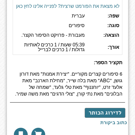
לא מצאת את הפורמט שרצית? לפנייה אלינו לחץ כאן
שפה:
עברית
סוגה:
סיפורים
הוצאה:
מעבורת - פרויקט הסיפור הקצר.
05:39 שעות / 1 כרכים לאותיות
אורך:
גדולות / 1 כרכים לברייל
תקציר הספר:
6 סיפורים קצרים מקוריים. "יצירת אמנות" מאת דורון
גושן, "ABC" מאת בלה שייר, "מחילת הארנב" מאת
אלעד זרט, "יוחננוף" מאת טלי גלעד, "שמחה של
הבלונים" מאת נתי קורן, "צולי הדגים" מאת משה שמיר.
לדירוג הכותר
כתוב ביקורת