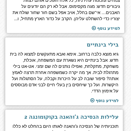
גיבורים חדש: מגה מקסימוס. אבל לא רק הם יודעים על
האבנים… אי־שם בחלל, אויב אפל בשם חור שחור שולח את
יצוריו כדי להשתלט עליהן. הקרב על כדור הארץ מתחיל, ו...
למידע נוסף
בילי בינתיים
גיא מוצא כלבה ברחוב. אימא ואבא מתעקשים למצוא לה בית
חדש. אבל בינתיים היא נשארת עם המשפחה, אוכלת,
משחקת, מתקלחת, ואפילו נותנים לה שם זמני. אט-אט בילי
מתרגלת לבית. אך מה יקרה כשמשפחה אחרת תרצה לאמץ
אותה? סיפור שובה לב על היכרות וקבלה, על הסתגלות ועל
היקשרות. ועל כך שיחסים בין בעלי חיים לבני אדם מבוססים
על אימוץ הדדי.
למידע נוסף
עלילות הנסיכה ג'והאנה בקוקומונגה 2
תוכניותיה של הנסיכה ג'והאנה לאותו היום בהחלט לא כללו