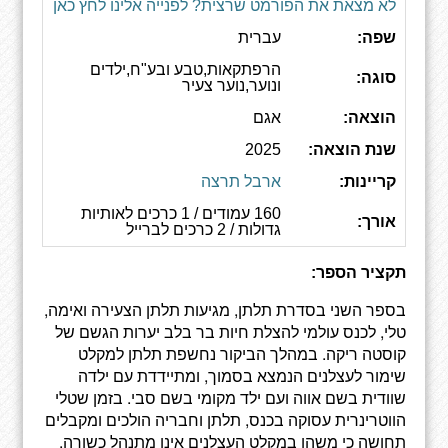
לא מצאת את הפורמט שרצית? לפנייה אלינו לחץ כאן
שפה:
עברית
הרפתקאות,טבע ובע"ח,ילדים
סוגה:
ונוער,נוער צעיר
הוצאה:
אגם
שנת הוצאה:
2025
קריינות:
ארבל תרצה
160 עמודים / 1 כרכים לאותיות
אורך:
גדולות / 2 כרכים לברייל
תקציר הספר:
בספר השני בסדרת תלתן, מגיעות תלתן הצעירה ואימה,
טלי, לכנס עולמי להצלת חיות בר בלב יערות הגשם של
קוסטה ריקה. במהלך הביקור נחשפת תלתן למקלט
שימור לעצלנים הנמצא בסמוך, ומתיידדת עם ילדה
שוודית בשם אווה ועם ילד מקומי בשם סבי. בזמן שטלי
הווטרינרית עסוקה בכנס, תלתן וחבריה הולכים ומקבלים
תחושה כי משהו במקלט העצלנים אינו מתנהל כשורה.