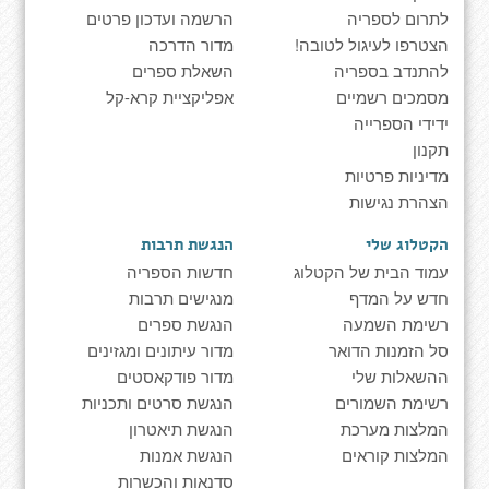
לתרום לספריה
הרשמה ועדכון פרטים
הצטרפו לעיגול לטובה!
מדור הדרכה
להתנדב בספריה
השאלת ספרים
מסמכים רשמיים
אפליקציית קרא-קל
ידידי הספרייה
תקנון
מדיניות פרטיות
הצהרת נגישות
הקטלוג שלי
הנגשת תרבות
עמוד הבית של הקטלוג
חדשות הספריה
חדש על המדף
מנגישים תרבות
רשימת השמעה
הנגשת ספרים
סל הזמנות הדואר
מדור עיתונים ומגזינים
ההשאלות שלי
מדור פודקאסטים
רשימת השמורים
הנגשת סרטים ותכניות
המלצות מערכת
הנגשת תיאטרון
המלצות קוראים
הנגשת אמנות
סדנאות והכשרות