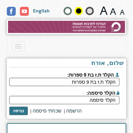
תלתן
שנה
English
-
ספר
גודל
שני:
העצלן
טקסט
המחייך
וצבעים:
Toggle
navigation
שלום, אורח
הקלד ת.ז בת 9 ספרות:
הקלד סיסמה:
הרשמה
שכחתי סיסמה
|
|
כניסה