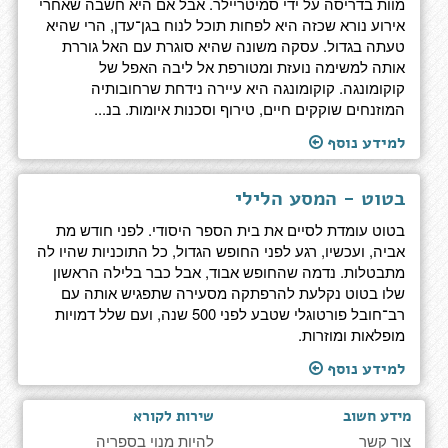
מוות בדריסה על ידי סמיטריילר. אבל אם היא חשבה שאחרי
אירוע נורא שכזה היא לפחות תוכל לנוח בגן־עדן, הרי שהיא
טעתה בגדול. עסקה משונה שהיא סוגרת עם האל גוררת
אותה למשימה נועזת ומטורפת אל ליבה האפל של
קוקומונגה. קוקומונגה היא עיירה נידחת שרחובותיה
המוזנחים שוקקים חיים, טירוף וסכנות איומות. בנ...
למידע נוסף
בטוט - המסע הלילי
בטוט עומדת לסיים את בית הספר היסודי. לפני חודש מת
אביה, ועכשיו, רגע לפני החופש הגדול, כל התוכניות שהיו לה
מתבטלות. נדמה שהחופש אבוד, אבל כבר בלילה הראשון
שלו בטוט נקלעת להרפתקה מסעירה שתפגיש אותה עם
רב־חובל פורטוגלי שטבע לפני 500 שנה, ועם שלל דמויות
מופלאות ומוזרות.
למידע נוסף
מידע חשוב
שירות לקורא
צור קשר
להיות מנוי בספריה