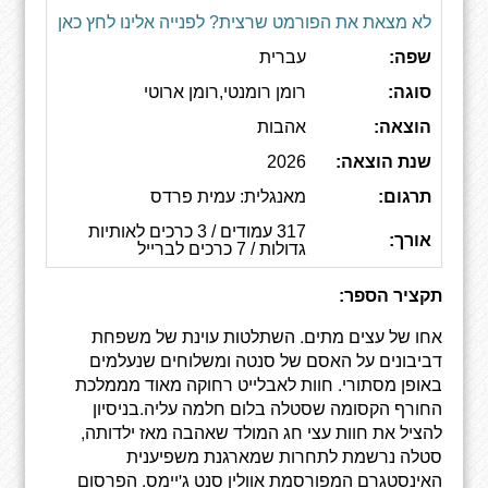
לא מצאת את הפורמט שרצית? לפנייה אלינו לחץ כאן
שפה:
עברית
סוגה:
רומן רומנטי,רומן ארוטי
הוצאה:
אהבות
שנת הוצאה:
2026
תרגום:
מאנגלית: עמית פרדס
317 עמודים / 3 כרכים לאותיות
אורך:
גדולות / 7 כרכים לברייל
תקציר הספר:
אחו של עצים מתים. השתלטות עוינת של משפחת
דביבונים על האסם של סנטה ומשלוחים שנעלמים
באופן מסתורי. חוות לאבלייט רחוקה מאוד מממלכת
החורף הקסומה שסטלה בלום חלמה עליה.בניסיון
להציל את חוות עצי חג המולד שאהבה מאז ילדותה,
סטלה נרשמת לתחרות שמארגנת משפיענית
האינסטגרם המפורסמת אוולין סנט ג'יימס. הפרסום