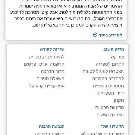
ההימורים של אביה המנוח, היא וארבע אחיותיה עומדות
בפני התמוטטות כלכלית מוחלטת. אבל קיטי מסרבת להיכנע
לתכתיבי הגורל, ובתוך שבועיים היא עוזבת את ביתה בכפר
ויוצאת לשדה הקרב המסוכן ביותר באנגליה: עונ...
למידע נוסף
מידע חשוב
שירות לקורא
צור קשר
להיות מנוי בספריה
לתרום לספריה
הרשמה ועדכון פרטים
הצטרפו לעיגול לטובה!
מדור הדרכה
להתנדב בספריה
השאלת ספרים
מסמכים רשמיים
אפליקציית קרא-קל
ידידי הספרייה
תקנון
מדיניות פרטיות
הצהרת נגישות
הקטלוג שלי
הנגשת תרבות
עמוד הבית של הקטלוג
חדשות הספריה