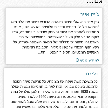
גם...
ג'יין אייר
ג'יין אייר הוא אולי סיפור האהבה הכובש ביותר את הלב מאז
"רומיאו ויוליה". סרטים וסדרות טלוויזיה, שנעשו לפיו, אינם
מסוגלים להעביר את היופי והעומק שבסיפור קסום זה, שבו
לוקח הטבע חלק פעיל ברגשותיהם ובמעשיהם של בני
האדם.זהו סיפור "סינדרלה" של המאה השמונה-עשרה, על
רקע הנוף הכפרי של צפון אנגליה. הסביבה רומנטית,
האנשים רומנטיים, הסיפור רומנטי, והת...
למידע נוסף
ולינדר
כל משיכת קשת זעקה את מצוקתי. כל פריטת מיתר הפכה
לדמעה. בעולם שבו אין זכות לאהוב, המנגינה נעשית אפלה.
בשנת 1938 הפחד הגדול ביותר שלי היה לנגן סולו על במת
הקונצרטחבאו באמסטרדם. בשנת 1940 פלשו הנאצים
להולנד, והפחד הגדול ביותר שלי היה שלא אוכל לאחוז שוב
בכינור ולספר את הסיפור שלי. שמי אלקה ברנשטיין ואני