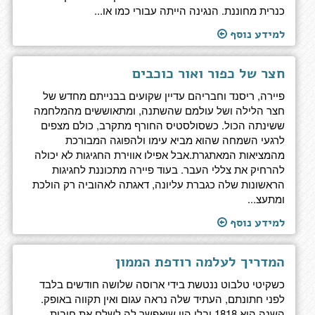
כנרית מחוננת. הנגינה הייתה עבורי כמו או...
למידע נוסף
חצר של כפור ואור כוכבים
פיירה, ריסנד וחבריהם עדיין שקועים בבנייתם מחדש של
חצר הלילה ושל עולמם שהשתנה, ומתאוששים מהמלחמה
ששינתה הכול. כשסולסטיס החורף מתקרב, כולם מצפים
לרגעי השמחה שהוא מביא עימו ולהפוגה המבורכת
מהמציאות המאתגרת.אבל אפילו אווירת החגיגות לא יכולה
להרחיק את צללי העבר. בעוד פיירה מתכוננת לחגיגות
הראשונות שלה כגברת עליונה, דאגתה לאהוביה רק הולכת
ומתעצ...
למידע נוסף
המדריך לעלמה רודפת הממון
כשקיטי טלבוט ננטשת בידי ארוסה שלושה חודשים בלבד
לפני חתונתם, העתיד שלה נראה עגום ואין תקווה באופק.
השנה היא 1818 ובלי הון שיאפשר לה לשלם את חובות