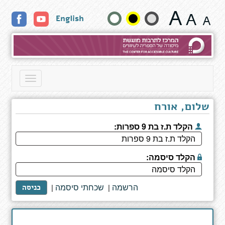
חוות
שנה
English
לאבלייט
גודל
טקסט
וצבעים:
Toggle
navigation
שלום, אורח
הקלד ת.ז בת 9 ספרות:
הקלד סיסמה:
הרשמה
שכחתי סיסמה
|
|
כניסה