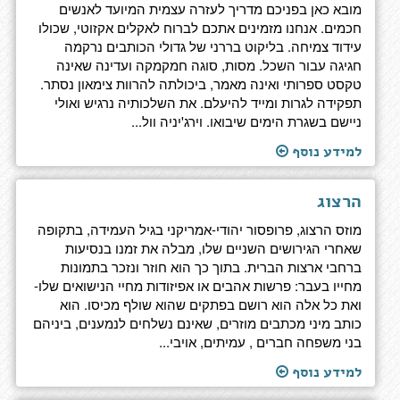
מובא כאן בפניכם מדריך לעזרה עצמית המיועד לאנשים
חכמים. אנחנו מזמינים אתכם לברוח לאקלים אקזוטי, שכולו
עידוד צמיחה. בליקוט בררני של גדולי הכותבים נרקמה
חגיגה עבור השכל. מסות, סוגה חמקמקה ועדינה שאינה
טקסט ספרותי ואינה מאמר, ביכולתה להרוות צימאון נסתר.
תפקידה לגרות ומייד להיעלם. את השלכותיה נרגיש ואולי
ניישם בשגרת הימים שיבואו. וירג'יניה וול...
למידע נוסף
הרצוג
מוזס הרצוג, פרופסור יהודי-אמריקני בגיל העמידה, בתקופה
שאחרי הגירושים השניים שלו, מבלה את זמנו בנסיעות
ברחבי ארצות הברית. בתוך כך הוא חוזר ונזכר בתמונות
מחייו בעבר: פרשות אהבים או אפיזודות מחיי הנישואים שלו-
ואת כל אלה הוא רושם בפתקים שהוא שולף מכיסו. הוא
כותב מיני מכתבים מוזרים, שאינם נשלחים לנמענים, ביניהם
בני משפחה חברים , עמיתים, אויבי...
למידע נוסף