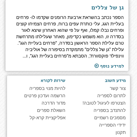
גן של צללים
הספר נכתב בהשראת ארבעת הרומנים שקדמו לו- פרחים
בעליית הגג, עלי כותרת עפים ברוח, פרחים הצמיחו קוצים
ופרחים נבלו קמלו, ואף על פי שהוא האחרון שיצא לאור
בסדרה זו, הוא משמש כקדימון, מאחר שעלילתו מתרחשת
טרם עלילת הספר הראשון בסדרה, "פרחים בעליית הגג".
עלילת "גן של צללים" מתמקדת בסיפורה של אוליביה
ווינפילד פוקסוורת', הסבתא מ"פרחים בעליית הגג", ו...
למידע נוסף
מידע חשוב
שירות לקורא
צור קשר
להיות מנוי בספריה
לתרום לספריה
הרשמה ועדכון פרטים
הצטרפו לעיגול לטובה!
מדור הדרכה
להתנדב בספריה
השאלת ספרים
מסמכים רשמיים
אפליקציית קרא-קל
ידידי הספרייה
תקנון