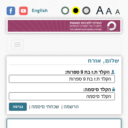
מבחר
שנה
English
כתבים
גודל
טקסט
וצבעים:
Toggle
navigation
שלום, אורח
הקלד ת.ז בת 9 ספרות:
הקלד סיסמה:
הרשמה
שכחתי סיסמה
|
|
כניסה