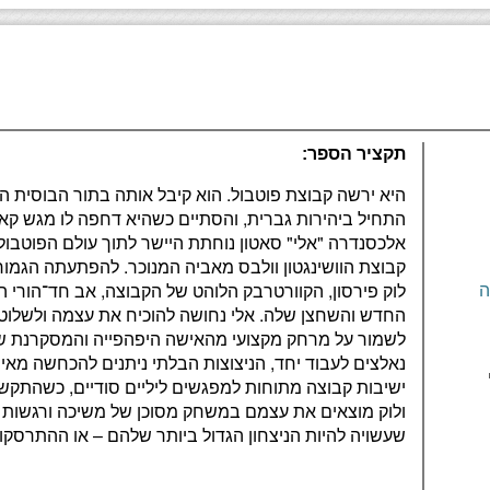
תקציר הספר:
היא ירשה קבוצת פוטבול. הוא קיבל אותה בתור הבוסית
התחיל ביהירות גברית, והסתיים כשהיא דחפה לו מגש קאפ
אלכסנדרה "אלי" סאטון נוחתת היישר לתוך עולם הפוטבול 
קבוצת הוושינגטון וולבס מאביה המנוכר. להפתעתה הגמור
לוק פירסון, הקוורטרבק הלוהט של הקבוצה, אב חד־הורי 
ה
החדש והשחצן שלה. אלי נחושה להוכיח את עצמה ולשלוט ב
לשמור על מרחק מקצועי מהאישה היפהפייה והמסקרנת ש
נאלצים לעבוד יחד, הניצוצות הבלתי ניתנים להכחשה מאיי
ישיבות קבוצה מתוחות למפגשים ליליים סודיים, כשהתקש
ולוק מוצאים את עצמם במשחק מסוכן של משיכה ורגשות ח
שעשויה להיות הניצחון הגדול ביותר שלהם – או ההתרסקו