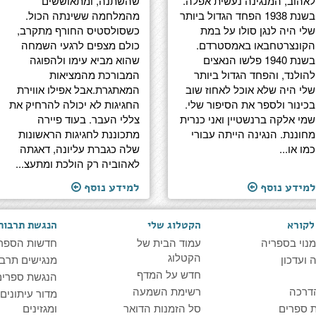
לאהוב, המנגינה נעשית אפלה.
שהשתנה, ומתאוששים
בשנת 1938 הפחד הגדול ביותר
מהמלחמה ששינתה הכול.
שלי היה לנגן סולו על במת
כשסולסטיס החורף מתקרב,
הקונצרטחבאו באמסטרדם.
כולם מצפים לרגעי השמחה
בשנת 1940 פלשו הנאצים
שהוא מביא עימו ולהפוגה
להולנד, והפחד הגדול ביותר
המבורכת מהמציאות
שלי היה שלא אוכל לאחוז שוב
המאתגרת.אבל אפילו אווירת
בכינור ולספר את הסיפור שלי.
החגיגות לא יכולה להרחיק את
שמי אלקה ברנשטיין ואני כנרית
צללי העבר. בעוד פיירה
מחוננת. הנגינה הייתה עבורי
מתכוננת לחגיגות הראשונות
כמו או...
שלה כגברת עליונה, דאגתה
לאהוביה רק הולכת ומתעצ...
למידע נוסף
למידע נוסף
לקורא
הקטלוג שלי
הנגשת תרבות
מנוי בספריה
עמוד הבית של
חדשות הספר
הקטלוג
ועדכון
מנגישים תרבו
חדש על המדף
הנגשת ספרים
דרכה
רשימת השמעה
מדור עיתונים
 ספרים
סל הזמנות הדואר
ומגזינים