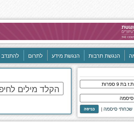
ה
הנגשת תרבות
הנגשת מידע
לתרום
להתנדב
הקלד
מילים
לחיפוש
באתר
שכחתי סיסמה
|
כניסה