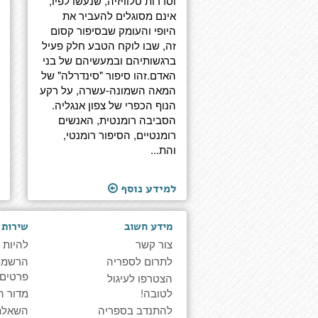
וסדרות טלוויזיה, שנעשו לפיו,
אינם מסוגלים להעביר את
היופי והעומק שבסיפור קסום
זה, שבו לוקח הטבע חלק פעיל
ברגשותיהם ובמעשיהם של בני
האדם.זהו סיפור "סינדרלה" של
המאה השמונה-עשרה, על רקע
הנוף הכפרי של צפון אנגליה.
הסביבה רומנטית, האנשים
רומנטיים, הסיפור רומנטי,
והת...
למידע נוסף
מידע חשוב
שירות 
צור קשר
להיות 
לתרום לספריה
הרשמה 
פרטים
הצטרפו לעיגול
לטובה!
מדור ה
להתנדב בספריה
השאלת