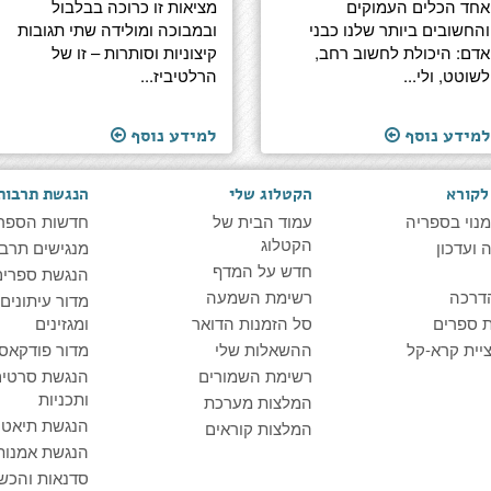
אחד הכלים העמוקים
מציאות זו כרוכה בבלבול
והחשובים ביותר שלנו כבני
ובמבוכה ומולידה שתי תגובות
אדם: היכולת לחשוב רחב,
קיצוניות וסותרות – זו של
לשוטט, ולי...
הרלטיביז...
למידע נוסף
למידע נוסף
לקורא
הקטלוג שלי
הנגשת תרבות
מנוי בספריה
עמוד הבית של
חדשות הספר
הקטלוג
ועדכון
מנגישים תרבו
חדש על המדף
הנגשת ספרים
דרכה
רשימת השמעה
מדור עיתונים
 ספרים
סל הזמנות הדואר
ומגזינים
יית קרא-קל
ההשאלות שלי
מדור פודקאס
רשימת השמורים
הנגשת סרטים
ותכניות
המלצות מערכת
הנגשת תיאטרו
המלצות קוראים
הנגשת אמנות
סדנאות והכש