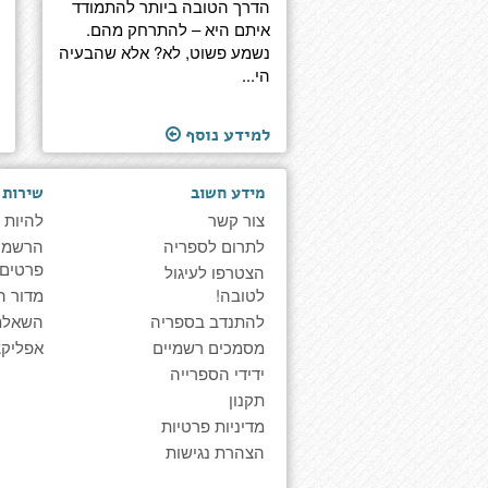
הדרך הטובה ביותר להתמודד
איתם היא – להתרחק מהם.
נשמע פשוט, לא? אלא שהבעיה
הי...
למידע נוסף
מידע חשוב
שירות 
צור קשר
להיות 
לתרום לספריה
הרשמה 
פרטים
הצטרפו לעיגול
לטובה!
מדור ה
להתנדב בספריה
השאלת
מסמכים רשמיים
אפליקצ
ידידי הספרייה
תקנון
מדיניות פרטיות
הצהרת נגישות