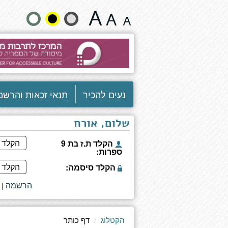
דמעות
שנה
של
ילדים
גודל
-
ילדים
טקסט
בסיכון
-
וצבעים:
שירים
נעים להכיר
תנאי זכאות והרשמ
ועדויות
שלום, אורח
הקלד ת.ז בת 9
ספרות:
הקלד סיסמה:
הרשמה
|
הקטלוג
דף כותר