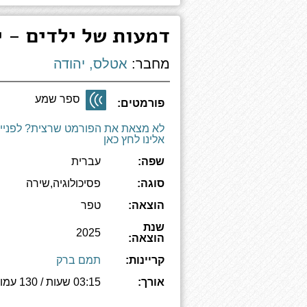
דמעות של ילדים - י
מחבר:
אטלס, יהודה
ספר שמע
פורמטים:
לא מצאת את הפורמט שרצית? לפניי
אלינו לחץ כאן
שפה:
עברית
סוגה:
פסיכולוגיה,שירה
הוצאה:
טפר
שנת
2025
הוצאה:
קריינות:
תמם ברק
אורך:
03:15 שעות / 130 עמודים