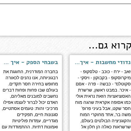
רוא גם...
נדודי מחשבות - איך הסחף המנטלי משפר את מצב הרוח ומגביר את היצירתיות
בשבחי הספק - איך להחזיק בדעות מוצקות מבלי להפוך לקנאי
זאב - ירח - כוכב - טלסקופ -
בחברה המודרנית, החוגגת את
מיקרוסקופ - בקבוקון - ויסקי -
רבגוניותה, אנו נהנים לכאורה
סקוטלנד - כבשה - פרה - אסם
מחופש בחירה חסר תקדים.
- איכר. במבט ראשון, שרשרת
בעולם שבו פחות ופחות דברים
האסוציאציות הזאת נראית אולי
נחשבים למובנים מאליהם,
כמו אסופה אקראית שהגה מוח
האדם יכול לברור לעצמו אפילו
חסר שקט, אבל בעיני פרופ’
מרכיבי זהות: טעמים אסתטיים,
משה בר, אחד מחוקרי המוח
סגנונות חיים, תפקידים
והקוגניציה הבולטים בעולם,
מגדריים, עמדות פוליטיות
שרשראות כאלה הן חלון אל
ואמונות דתיות. ההתמודדות עם