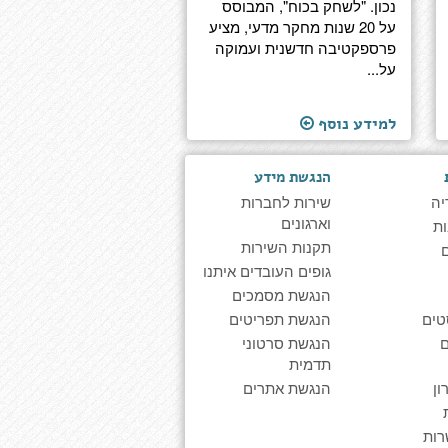
נכון. "לשחק בכוח", המבוסס
על 20 שנות מחקר מדעי, מציע
פרספקטיבה חדשנית ועמוקה
על...
למידע נוסף
הנגשת מידע
יה
שירות לחברות
וארגונים
ת
תקנות השירות
גופים העובדים איתנו
הנגשת מסמכים
טים
הנגשת תפריטים
הנגשת סרטוני
תדמית
ן
הנגשת אתרים
רות