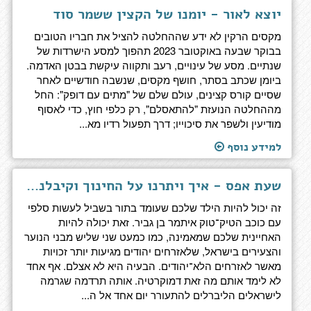
יוצא לאור - יומנו של הקצין ששמר סוד
מקסים הרקין לא ידע שההחלטה להציל את חבריו הטובים
בבוקר שבעה באוקטובר 2023 תהפוך למסע הישרדות של
שנתיים. מסע של עינויים, רעב ותקווה עיקשת בבטן האדמה.
ביומן שכתב בסתר, חושף מקסים, שנשבה חודשיים לאחר
שסיים קורס קצינים, עולם שלם של "מתים עם דופק": החל
מההחלטה הנועזת "להתאסלם", רק כלפי חוץ, כדי לאסוף
מודיעין ולשפר את סיכוייו; דרך תפעול רדיו מא...
למידע נוסף
שעת אפס - איך ויתרנו על החינוך וקיבלנו הפיכה משטרית, ואיך לתקן
זה יכול להיות הילד שלכם שעומד בתור בשביל לעשות סלפי
עם כוכב הטיק־טוק איתמר בן גביר. זאת יכולה להיות
האחיינית שלכם שמאמינה, כמו כמעט שני שליש מבני הנוער
והצעירים בישראל, שלאזרחים יהודים מגיעות יותר זכויות
מאשר לאזרחים הלא־יהודים. הבעיה היא לא אצלם. אף אחד
לא לימד אותם מה זאת דמוקרטיה. אותה תרדמה שגרמה
לישראלים הליברלים להתעורר יום אחד אל ה...