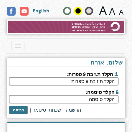
רוזה
שנה
English
-
מסע
גודל
ציוני
מהפוגרום
טקסט
ברוסיה
עד
וצבעים:
Toggle
רצח
navigation
רבין
שלום, אורח
הקלד ת.ז בת 9 ספרות:
הקלד סיסמה:
הרשמה
שכחתי סיסמה
|
|
כניסה