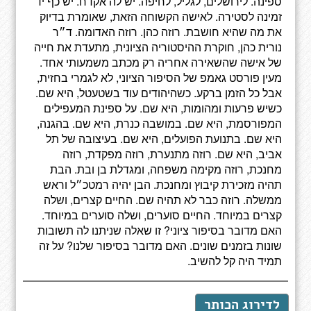
ספינה. לירושלים, לגליל, לחיפה. יש לה אקדח. יש כף יד
זמינה לסטירה. לאישה הקשוחה הזאת, שאומרת בדיוק
את מה שהיא חושבת. רוזה כהן. רוזה האדומה. ד״ר
נורית כהן, חוקרת ההיסטוריה הציונית, מתעדת את חייה
של אישה שהשאירה אחריה רק מכתב משמעותי אחד.
מעין פורסט גאמפ של הסיפור הציוני, לא לגמרי בחזית,
אבל כל הזמן ברקע. כשהיהודים עוד בשטעטל, היא שם.
כשיש פרעות ומהומות, היא שם. על ספינת המעפילים
המפורסמת, היא שם. במושבה כנרת, היא שם. בהגנה,
היא שם. בתנועת הפועלים, היא שם. בעיצובה של תל
אביב, היא שם. רוזה מתנערת, רוזה מפקדת, רוזה
מחנכת, רוזה מקימה משפחה, ומגדלת בן ובת. הבת
תהיה מזכירת קיבוץ ומחנכת. הבן יהיה רמטכ״ל וראש
ממשלה. רוזה כבר לא תהיה שם. החיים קצרים, ושלה
קצרים במיוחד. החיים סוערים, ושלה סוערים במיוחד.
האם מדובר בסיפור ציוני? זו שאלה שניתנו לה תשובות
שונות בזמנים שונים. האם מדובר בסיפור שלנו? על זה
תמיד היה קל להשיב.
לדירוג הכותר