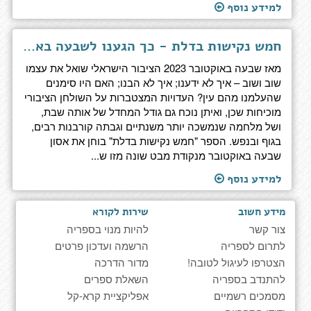
למידע נוסף
חמש נקישות בדלת - כך הגענו לשבעה באוקטובר
מאז שבעה באוקטובר 2023 הציבור הישראלי שואל את עצמו
שוב ושוב – איך לא ידענו; איך לא הבנו; האם היו סימנים
שהעלמנו מהם עין? העדויות המצטברות על השולחן הציבורי
מוכיחות שכן, ואיתן נוכח גם גודל המחדל של אותה שבת,
ושל מלחמה שנמשכה יותר משנתיים וגבתה קורבנות רבים,
בגוף ובנפש. הספר "חמש נקישות בדלת" בוחן את אסון
שבעה באוקטובר מנקודת מבט שונה מזו ש...
למידע נוסף
מידע חשוב
שירות לקורא
צור קשר
להיות מנוי בספריה
לתרום לספריה
הרשמה ועדכון פרטים
הצטרפו לעיגול לטובה!
מדור הדרכה
להתנדב בספריה
השאלת ספרים
מסמכים רשמיים
אפליקציית קרא-קל