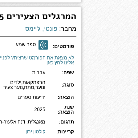
המרגלים הצעירים 5 - המשימה מנהטן
מחבר:
פונטי, ג'יימס
ספר שמע
פורמטים:
לא מצאת את הפורמט שרצית? לפניי
אלינו לחץ כאן
שפה:
עברית
הרפתקאות,ילדים
סוגה:
ונוער,מתח,נוער צעיר
הוצאה:
ידיעות ספרים
שנת
2025
הוצאה:
תרגום:
מאנגלית: דנה אלעזר-הל
קריינות:
קולטון ירון