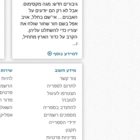
גיבורים חדש: מגה מקסימוס.
אבל לא רק הם יודעים על
האבנים… אי־שם בחלל, אויב
אפל בשם חור שחור שולח את
יצוריו כדי להשתלט עליהן.
הקרב על כדור הארץ מתחיל,
ו...
למידע נוסף
מידע חשוב
שירות 
צור קשר
להיות 
לתרום לספריה
הרשמה 
פרטים
הצטרפו לעיגול
לטובה!
מדור ה
להתנדב בספריה
השאלת
מסמכים רשמיים
אפליקצ
ידידי הספרייה
תקנון
מדיניות פרטיות