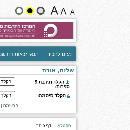
המרגלים
שנה
הצעירים
5
גודל
-
המשימה
טקסט
מנהטן
וצבעים:
נעים להכיר
תנאי זכאות והרשמ
שלום, אורח
הקלד ת.ז בת 9
ספרות:
הקלד סיסמה:
הרשמה
|
הקטלוג
דף כותר