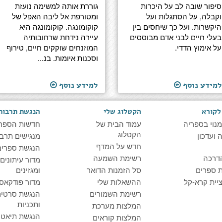
סיפור שובה לב על היכרות
גוררת אותה למשימה נועזת
וקבלה, על הסתגלות ועל
ומטורפת אל ליבה האפל של
היקשרות. ועל כך שיחסים בין
קוקומונגה. קוקומונגה היא
בעלי חיים לבני אדם מבוססים
עיירה נידחת שרחובותיה
על אימוץ הדדי.
המוזנחים שוקקים חיים, טירוף
וסכנות איומות. בנ...
למידע נוסף
למידע נוסף
לקורא
הקטלוג שלי
הנגשת תרבות
מנוי בספריה
עמוד הבית של
חדשות הספר
הקטלוג
ועדכון
מנגישים תרבו
חדש על המדף
הנגשת ספרים
דרכה
רשימת השמעה
מדור עיתונים
 ספרים
סל הזמנות הדואר
ומגזינים
יית קרא-קל
ההשאלות שלי
מדור פודקאס
רשימת השמורים
הנגשת סרטים
ותכניות
המלצות מערכת
הנגשת תיאטרו
המלצות קוראים