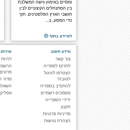
ומסיים באימוץ גישה המשלבת
בין המתנחלים הקיצוניים לבין
תושבי הארץ הפלסטינים. תוך
כדי המסע, ב...
למידע נוסף
מידע חשוב
שירות 
צור קשר
להיות 
לתרום לספריה
הרשמה 
פרטים
הצטרפו לעיגול
לטובה!
מדור ה
להתנדב בספריה
השאלת
מסמכים רשמיים
אפליקצ
ידידי הספרייה
תקנון
מדיניות פרטיות
הצהרת נגישות