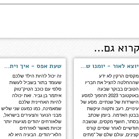
רוא גם...
יוצא לאור - יומנו של הקצין ששמר סוד
שעת אפס - איך ויתרנו על החינוך וקיבלנו הפיכה משטרית, ואיך לתקן
מקסים הרקין לא ידע
זה יכול להיות הילד שלכם
שההחלטה להציל את חבריו
שעומד בתור בשביל לעשות
הטובים בבוקר שבעה
סלפי עם כוכב הטיק־טוק
באוקטובר 2023 תהפוך למסע
איתמר בן גביר. זאת יכולה
הישרדות של שנתיים. מסע של
להיות האחיינית שלכם
עינויים, רעב ותקווה עיקשת
שמאמינה, כמו כמעט שני שליש
בבטן האדמה. ביומן שכתב
מבני הנוער והצעירים בישראל,
בסתר, חושף מקסים, שנשבה
שלאזרחים יהודים מגיעות יותר
חודשיים לאחר שסיים קורס
זכויות מאשר לאזרחים
קצינים, עולם שלם של "מתים
הלא־יהודים. הבעיה היא לא