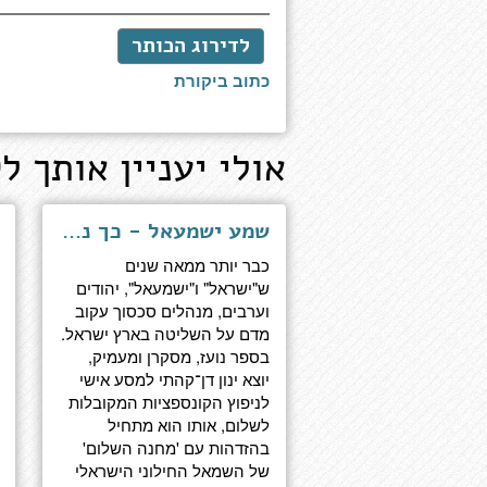
לדירוג הכותר
כתוב ביקורת
אולי יעניין אותך לק
שמע ישמעאל - כך נלמד מאויבנו מי אנו באמת
כבר יותר ממאה שנים
ש"ישראל" ו"ישמעאל", יהודים
וערבים, מנהלים סכסוך עקוב
מדם על השליטה בארץ ישראל.
בספר נועז, מסקרן ומעמיק,
יוצא ינון דן־קהתי למסע אישי
לניפוץ הקונספציות המקובלות
לשלום, אותו הוא מתחיל
בהזדהות עם 'מחנה השלום'
של השמאל החילוני הישראלי