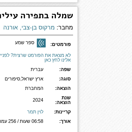
שמלה בתפירה עילית
מחבר:
מרקוס בן-צבי, אורנה
ספר שמע
פורמטים:
לא מצאת את הפורמט שרצית? לפניי
אלינו לחץ כאן
שפה:
עברית
סוגה:
ארץ ישראל,סיפורים
הוצאה:
המחברת
שנת
2024
הוצאה:
קריינות:
לוין תמר
אורך:
06:58 שעות / 256 עמודים