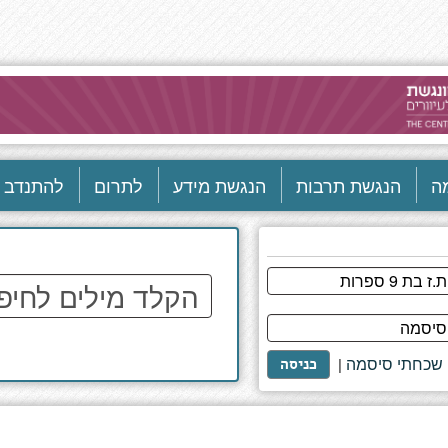
ה
הנגשת תרבות
הנגשת מידע
לתרום
להתנדב
הקלד
מילים
לחיפוש
באתר
שכחתי סיסמה
|
כניסה