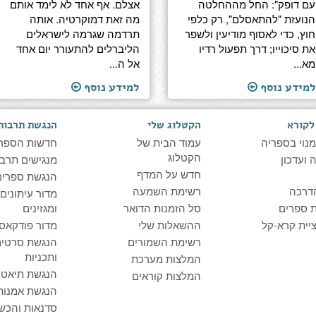
עם דופק": החל מההחלטה
אצלם. אף אחד לא לימד אותם
הנועזת "להתאסלם", רק כלפי
מה זאת דמוקרטיה. אותה
חוץ, כדי לאסוף מודיעין ולשפר
תרדמה שגרמה לישראלים
את סיכוייו; דרך תפעול רדיו
הליברלים להתעורר יום אחד
מא...
אל ה...
למידע נוסף
למידע נוסף
לקורא
הקטלוג שלי
הנגשת תרבות
מנוי בספריה
עמוד הבית של
חדשות הספר
הקטלוג
ועדכון
מנגישים תרבו
חדש על המדף
הנגשת ספרים
דרכה
רשימת השמעה
מדור עיתונים
 ספרים
סל הזמנות הדואר
ומגזינים
יית קרא-קל
ההשאלות שלי
מדור פודקאס
רשימת השמורים
הנגשת סרטים
ותכניות
המלצות מערכת
הנגשת תיאטרו
המלצות קוראים
הנגשת אמנות
סדנאות והכש