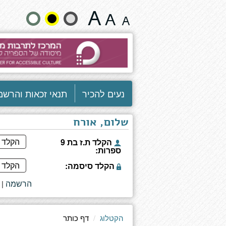
שמלה
שנה
בתפירה
עילית
גודל
-
אסופת
טקסט
סיפורים
וצבעים:
נעים להכיר
תנאי זכאות והרשמ
שלום, אורח
הקלד ת.ז בת 9
ספרות:
הקלד סיסמה:
הרשמה
|
הקטלוג
דף כותר