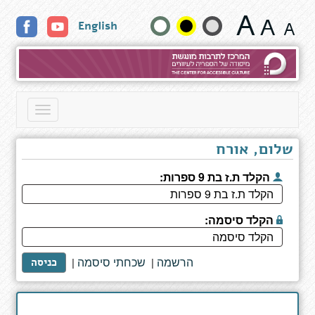
קוסם
שנה
English
המילים
-
גודל
סיפור
חייו
טקסט
של
מנחם
וצבעים:
Toggle
בגין
navigation
שלום, אורח
הקלד ת.ז בת 9 ספרות:
הקלד סיסמה:
הרשמה
שכחתי סיסמה
|
|
כניסה