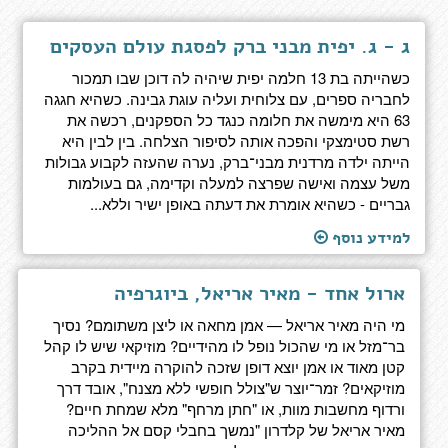
ג - ג. יפית מבני ברק לפסגת עולם העסקים
כשהייתה בת 13 חלמה יפית שיהיה לה דוכן שבו תמכור
לחבריה ספרים, עם צלוחית ועליה עוגת גבינה. כשהיא חגגה
63 היא מימשה את חלומה כנגד כל הספקנים, רכשה את
רשת סטימצקי והפכה אותה לסיפור הצלחה. בין לבין היא
הייתה ילדה מרדנית מבני־ברק, נערה שהעזה לקבוע גבולות
משל עצמה ואישה שפרצה למעלה וקדימה, גם בעולמות
גבריים - כשהיא אומרת את דעתה באופן ישיר וללא...
למידע נוסף
ארול אחד - מאיר אריאל, ביוגרפיה
מי היה מאיר אריאל — אמן מחאה או ליצן משתומם? נסיך
בר־מזל או מי שהכול נופל לו מהידיים? מוזיקאי שיש לו קהל
קטן מאוד או אמן יוצא דופן שזכה להוקרה מיידית בקרב
מוזיקאים? זמר־יוצר ש"צולל חופשי ללא מצנח", אובד דרך
ורדוף מחשבות מוות, או "חתן מרחף" מלא שמחת חיים?
מאיר אריאל של קלדרון "נמשך בחבלי קסם אל ההליכה