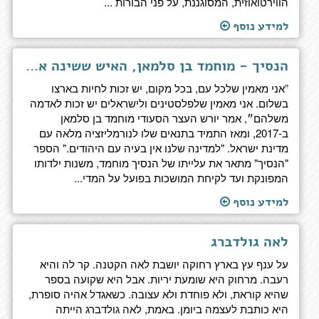
הווירטואוזית, המסוגננת, על פני הבורות ...
למידע נוסף
הנסיך - מוחמד בן סלמאן, האיש ששינה את ערב הסעודית
”אני מאמין שלכל עם, בכל מקום, יש זכות לחיות בארצו
בשלום. אני מאמין שלפלסטינים ולישראלים יש זכות לאדמה
משלהם״, אמר יורש העצר הסעודי מוחמד בן סלמאן
ב-2017, ומאז התמיד בתנאים שלו לנורמליזציה מלאה עם
מדינת ישראל. "למדינה שלנו אין בעיה עם היהודים." הספר
"הנסיך" מתאר את עלייתו של הנסיך מוחמד, משנות ילדותו
המפונקת ועד לקיחת המושכות בפועל על המדי...
למידע נוסף
לאה גולדברג
על ענף עץ בארץ רחוקה יושבת לאה הקטנה. קר לה והיא
רעבה. מרחוק היא שומעת יריות. אבל היא שקועה בספר
שהיא קוראת, ולא פוחדת ולא עצובה. כשאגדל אהיה סופרת,
היא כותבת לעצמה ביומן. באמת, לאה גולדברג הייתה