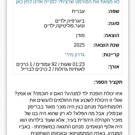
לא מצאת את הפורמט שרצית? לפנייה אלינו לחץ כאן
שפה:
עברית
ביוגרפיה,ילדים
סוגה:
ונוער,פוליטיקה,ילדים
הוצאה:
מודן
שנת הוצאה:
2025
קריינות:
גדרון מירי
01:23 שעות / 92 עמודים / 1 כרכים
אורך:
לאותיות גדולות / 2 כרכים לברייל
תקציר הספר:
איזו יכולת הופכת ילד למנהיג? האם זו חוכמה? או אמץ?
ואולי זו היכולת לשכנע את החולמים להגשים את
חלומותיהם? מנחם בגין היה מוכר מאוד בבריסק
שבפולין. אבל מה הפלא? לא רק שהוא היה בנו של
מזכיר הקהילה היהודית בעיר, אלא שעוד בילדותו הוא
היה אלוף הנואמים. מנחם התגאה במשפחתו - באביו
המנהיג, באחיו המתמטיקאי ובאחותו השחקנית