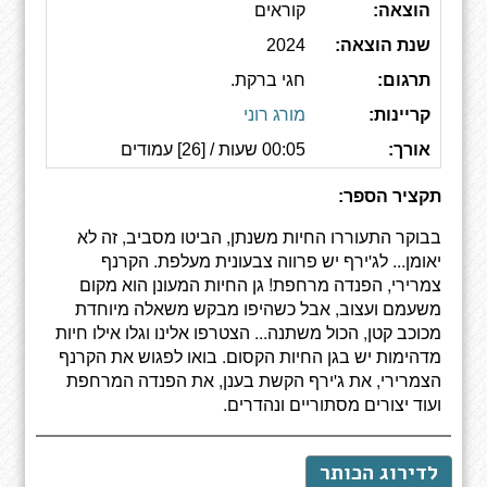
הוצאה:
קוראים
שנת הוצאה:
2024
תרגום:
חגי ברקת.
קריינות:
מורג רוני
אורך:
00:05 שעות / [26] עמודים
תקציר הספר:
בבוקר התעוררו החיות משנתן, הביטו מסביב, זה לא
יאומן... לג'ירף יש פרווה צבעונית מעלפת. הקרנף
צמרירי, הפנדה מרחפת! גן החיות המעונן הוא מקום
משעמם ועצוב, אבל כשהיפו מבקש משאלה מיוחדת
מכוכב קטן, הכול משתנה... הצטרפו אלינו וגלו אילו חיות
מדהימות יש בגן החיות הקסום. בואו לפגוש את הקרנף
הצמרירי, את ג'ירף הקשת בענן, את הפנדה המרחפת
ועוד יצורים מסתוריים ונהדרים.
לדירוג הכותר