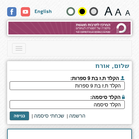
גן
שנה
English
החיות
הקסום
גודל
טקסט
וצבעים:
Toggle
navigation
שלום, אורח
הקלד ת.ז בת 9 ספרות:
הקלד סיסמה:
הרשמה
שכחתי סיסמה
|
|
כניסה