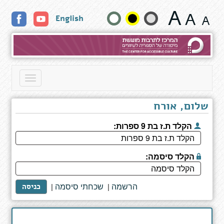
הפיל
שנה
English
הלבן
מהרצליה
גודל
טקסט
וצבעים:
Toggle
navigation
שלום, אורח
הקלד ת.ז בת 9 ספרות:
הקלד סיסמה:
הרשמה
שכחתי סיסמה
|
|
כניסה