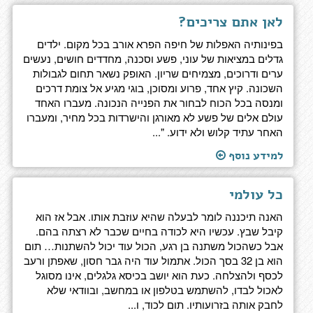
לאן אתם צריכים?
בפינותיה האפלות של חיפה הפרא אורב בכל מקום. ילדים
גדלים במציאות של עוני, פשע וסכנה, מחדדים חושים, נעשים
ערים ודרוכים, מצמיחים שריון. האופק נשאר תחום לגבולות
השכונה. קיץ אחד, פרוע ומסוכן, בוגי מגיע אל צומת דרכים
ומנסה בכל הכוח לבחור את הפנייה הנכונה. מעברו האחד
עולם אלים של פשע לא מאורגן והישרדות בכל מחיר, ומעברו
האחר עתיד קלוש ולא ידוע. "...
למידע נוסף
כל עולמי
האנה תיכננה לומר לבעלה שהיא עוזבת אותו. אבל אז הוא
קיבל שבץ. עכשיו היא לכודה בחיים שכבר לא רצתה בהם.
אבל כשהכול משתנה בן רגע, הכול עוד יכול להשתנות… תום
הוא בן 32 בסך הכול. אתמול עוד היה גבר חסון, שאפתן ורעב
לכסף ולהצלחה. כעת הוא יושב בכיסא גלגלים, אינו מסוגל
לאכול לבדו, להשתמש בטלפון או במחשב, ובוודאי שלא
לחבק אותה בזרועותיו. תום לכוד, ו...