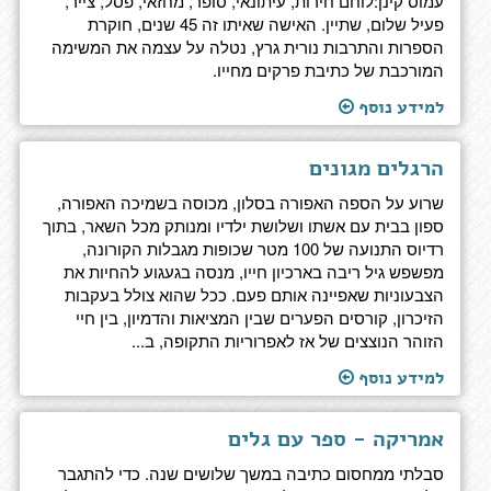
עמוס קינן:לוחם חירות, עיתונאי, סופר, מחזאי, פסל, צייר,
פעיל שלום, שתיין. האישה שאיתו זה 45 שנים, חוקרת
הספרות והתרבות נורית גרץ, נטלה על עצמה את המשימה
המורכבת של כתיבת פרקים מחייו.
למידע נוסף
הרגלים מגונים
שרוע על הספה האפורה בסלון, מכוסה בשמיכה האפורה,
ספון בבית עם אשתו ושלושת ילדיו ומנותק מכל השאר, בתוך
רדיוס התנועה של 100 מטר שכופות מגבלות הקורונה,
מפשפש גיל ריבה בארכיון חייו, מנסה בגעגוע להחיות את
הצבעוניות שאפיינה אותם פעם. ככל שהוא צולל בעקבות
הזיכרון, קורסים הפערים שבין המציאות והדמיון, בין חיי
הזוהר הנוצצים של אז לאפרוריות התקופה, ב...
למידע נוסף
אמריקה - ספר עם גלים
סבלתי ממחסום כתיבה במשך שלושים שנה. כדי להתגבר