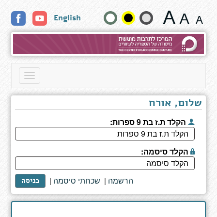
ועודך
שנה
English
בחיים
גודל
טקסט
וצבעים:
Toggle
navigation
שלום, אורח
הקלד ת.ז בת 9 ספרות:
הקלד סיסמה:
הרשמה
שכחתי סיסמה
|
|
כניסה