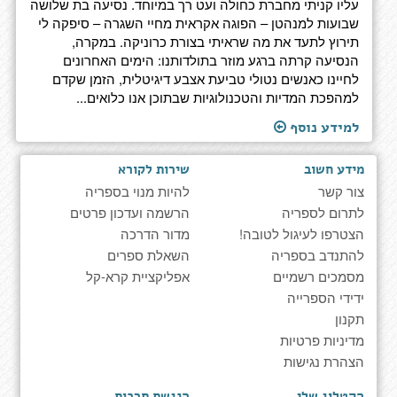
עליו קניתי מחברת כחולה ועט רך במיוחד. נסיעה בת שלושה
שבועות למנהטן – הפוגה אקראית מחיי השגרה – סיפקה לי
תירוץ לתעד את מה שראיתי בצורת כרוניקה. במקרה,
הנסיעה קרתה ברגע מוזר בתולדותנו: הימים האחרונים
לחיינו כאנשים נטולי טביעת אצבע דיגיטלית, הזמן שקדם
למהפכת המדיות והטכנולוגיות שבתוכן אנו כלואים...
למידע נוסף
מידע חשוב
שירות לקורא
צור קשר
להיות מנוי בספריה
לתרום לספריה
הרשמה ועדכון פרטים
הצטרפו לעיגול לטובה!
מדור הדרכה
להתנדב בספריה
השאלת ספרים
מסמכים רשמיים
אפליקציית קרא-קל
ידידי הספרייה
תקנון
מדיניות פרטיות
הצהרת נגישות
הקטלוג שלי
הנגשת תרבות