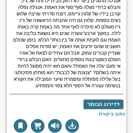
אנג'לה מתגלים ביער לא רחוק מבית ילדותה של ג'יו,
והבלש ברודי מגלה סוף־סוף את האמת. אנג'לה נפלה
קורבן בידיו של קלווין ג'יימס, רוצח סדרתי שרצח שלוש
נשים נוספות. קלווין גם היה אהבתה הראשונה של ג'יו.
ג'יו מעולם לא סיפרה לאף אחד מה באמת קרה באותו
לילה. במשך ארבע־עשרה שנים היא נושאת בליבה את
האמת וגם לוקחת אותה אל בין כותלי הכלא. בזמן שכולם
חושבים שהם יודעים את האמת, יש סודות אפלים
שעדיין קבורים עמוק, אבל הם עתידים לצאת אל אוויר
העולם כשקורבנות נוספים מתגלים. האם הבלש ברודי
אי פעם יגלה את האמת? והאם הוא יהיה מסוגל לחיות
איתה בשלום? "צנצנת של לבבות" הוא מותחן פסיכולוגי
בעל עלילה מפותלת ומסמרת שיער המובילה את הקורא
בנשימה עצורה אל הסוף הלא צפוי והמפתיע.
לדירוג הכותר
כתוב ביקורת