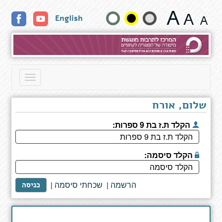
צנצנת
שנה
English
של
לבבות
גודל
טקסט
וצבעים:
Toggle
navigation
שלום, אורח
הקלד ת.ז בת 9 ספרות:
הקלד סיסמה:
הרשמה
שכחתי סיסמה
|
|
כניסה