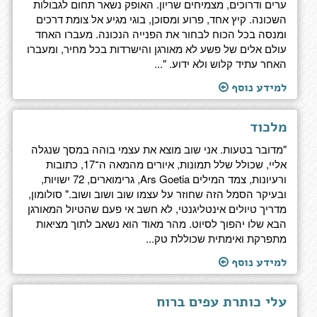
ערים ודרוכים, מצמיחים שריון. האופק נשאר תחום לגבולות
השכונה. קיץ אחד, פרוע ומסוכן, בוגי מגיע אל צומת דרכים
ומנסה בכל הכוח לבחור את הפנייה הנכונה. מעברו האחד
עולם אלים של פשע לא מאורגן והישרדות בכל מחיר, ומעברו
האחר עתיד קלוש ולא ידוע. "...
למידע נוסף
מלכוד
"מדובר בטעות. אני שוב מוצא את עצמי בוהה במסך שנגלה
אליי, שכולל שלל תמונות, איורים מהמאה ה־17, כתובות
ורעיונות, צמד המילים Ars Goetia, גרימוארים, 72 ישויות,
ובעיקר הסמל הזה שחוזר על עצמו שוב ושוב ושוב." סולומון,
מדריך טיולים אינטליגנטי, לא חשב אי פעם שהטיול המאורגן
הבא שלו יהפוך לסיוט. מהר מאוד הוא נשאב לתוך מציאות
מתפרקת ואימתית שכוללת טק...
למידע נוסף
עלי כותרת עפים ברוח