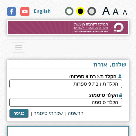
ברכות
שנה
English
השחר
-
גודל
מדריך
לרגעים
טקסט
הראשונים
של
וצבעים:
Toggle
היום
navigation
שלום, אורח
הקלד ת.ז בת 9 ספרות:
הקלד סיסמה:
הרשמה
שכחתי סיסמה
|
|
כניסה