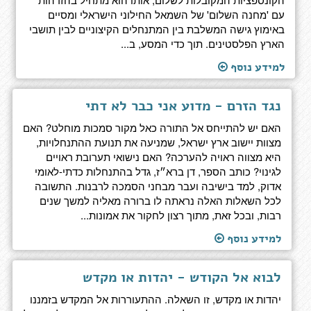
עם 'מחנה השלום' של השמאל החילוני הישראלי ומסיים
באימוץ גישה המשלבת בין המתנחלים הקיצוניים לבין תושבי
הארץ הפלסטינים. תוך כדי המסע, ב...
למידע נוסף
נגד הזרם - מדוע אני כבר לא דתי
האם יש להתייחס אל התורה כאל מקור סמכות מוחלט? האם
מצוות יישוב ארץ ישראל, שמניעה את תנועת ההתנחלויות,
היא מצווה ראויה להערכה? האם נישואי תערובת ראויים
לגינוי? כותב הספר, דן ברא״ז, גדל בהתנחלות כדתי-לאומי
אדוק, למד בישיבה ועבר מבחני הסמכה לרבנות. התשובה
לכל השאלות האלה נראתה לו ברורה מאליה למשך שנים
רבות, ובכל זאת, מתוך רצון לחקור את אמונות...
למידע נוסף
לבוא אל הקודש - יהדות או מקדש
יהדות או מקדש, זו השאלה. ההתעוררות אל המקדש בזמננו