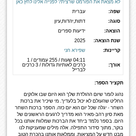
לא מצאת את הפורמט שרצית? לפנייה אלינו לחץ כאן
שפה:
עברית
סוגה:
דתות,יהדות,עיון
הוצאה:
ידיעות ספרים
שנת הוצאה:
2025
קריינות:
שפירא חני
04:11 שעות / 255 עמודים / 1
אורך:
כרכים לאותיות גדולות / 3 כרכים
לברייל
תקציר הספר:
נהוג לומר שיום ההולדת שלך הוא היום שבו אלוקים
החליט שהעולם לא יכול בלעדיך. מי שיכיר את ברכות
השחר - יגלה שכל יום הוא יום כזה. הספר ברכות השחר
מאת סיון רהב-מאיר הוא מדריך לרגעים הראשונים של
היום. בספר נלמד ביחד את הברכות שמלוות אותנו בכל
בוקר, מתוך סידור התפילה. אלה מילים שמעניקות לנו
מבט חדש על המציאות, וממלאות אותנו בהכרת הטוב