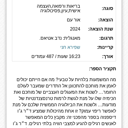
בריאות ורפואה,העצמה
סוגה:
אישית,עיון,פסיכולוגיה
הוצאה:
אור עם
שנת הוצאה:
2024
תרגום:
מאנגלית: נדב אטיאס.
קריינות:
שפירא חני
אורך:
16:23 שעות / 487 עמודים
תקציר הספר:
מה המשמעות בלהיות על טבעי? מה אם הייתם יכולים
לאמן את מוחכם להתכוונן אל התדרים שמעבר לעולם
החומר… לשנות את המעגלים העצביים של מוחכם ואת
הכימיה שלו על מנת לגשת לרמות טרנסצנדנטיות של
מודעות… ולשנות את הביולוגיה הממשית שלכם על מנת
לאפשר ריפוי עמוק? זו אחת מהיכולות שמציע ד״ר ג׳ו
דיספנזה בספר מהפכני זה: מקבץ כלים המאפשר
לאנשים רגילים להגיע למצבי הוויה בלתי רגילים. ד״ר ג׳ו