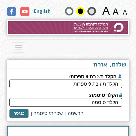
להיות
שנה
English
על
טבעיים
גודל
-
כיצד
טקסט
אנשים
רגילים
וצבעים:
Toggle
עושים
navigation
את
הבלתי
שלום, אורח
רגיל
הקלד ת.ז בת 9 ספרות:
הקלד סיסמה:
הרשמה
שכחתי סיסמה
|
|
כניסה