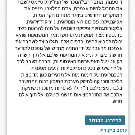
דיספנזה, מחבר רבי־המכר של הניו־יורק טיימס לשבור
את ההרגל להיות עצמכם, אתם הפלצבו, מגייס את
המחקרים החדשים ביותר מתחום חקר המוח,
אפיגנטיקה, פסיכונוירואימונולוגיה, נוירוקרדיולוגיה,
אלקטרומגנטיות ופיזיקה קוונטית על מנת להראות כיצד
טרנספורמציה אנושית מתרחשת ומה המשמעות שהיא
יכולה להביא לחיינו. בדפים אלה, תגלו כיצד לשחרר את
עצמכם מהעבר על ידי התניה מחדש של גופכם לתודעה
חדשה; כיצד להניע את המודעות שלכם אל תוך השדה
הקוונטי של האפשרויות האינסופיות; והרבה מעבר לכך.
על ידי שימוש בכלים ופרקטיקות הנעים מפסגת
הטכנולוגיה של דימות מוח אל תרגילים כגון מדיטצית
הליכה וטכניקה לחיזוק מערכת החיסון בכוח המחשבה
בלבד, מציע לכם ד״ר ג׳ו לא פחות מתוכנית שתיקח
אתכם אל מחוץ למציאות הגשמית שלנו ואל תוך עולם
חדש.
לדירוג הכותר
כתוב ביקורת