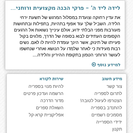
לידה ליד ה' - פרקי הכנה מקצועית ורוחנית ללידה קלה
את עדין רחוקה וצועדת במסלול המרגש של תשעת ירחי
הלידה. השביל שלך עוד אפוף בתהיות, בתפילות ובתחושות
מעורבות מפני הבלתי ידוע, אולם עינייך נשואות אל הרגעים
הקסומים העתידים לבוא בסופה של הדרך, מלווים בקול
פעייתו של תינוק, אשר הינך עומדת להיות לו לאם. נשים
רבות מעידות כי לאחר שלמדו על הנושא ואחרי שנחשפו
לעושר הרוחני הטמון בתקופת ההיריון והלידה....
למידע נוסף
מידע חשוב
שירות לקורא
צור קשר
להיות מנוי בספריה
לתרום לספריה
הרשמה ועדכון פרטים
הצטרפו לעיגול לטובה!
מדור הדרכה
להתנדב בספריה
השאלת ספרים
מסמכים רשמיים
אפליקציית קרא-קל
ידידי הספרייה
תקנון