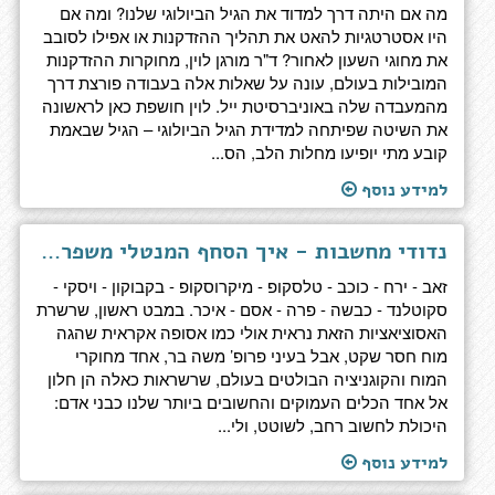
מה אם היתה דרך למדוד את הגיל הביולוגי שלנו? ומה אם
היו אסטרטגיות להאט את תהליך ההזדקנות או אפילו לסובב
את מחוגי השעון לאחור? ד"ר מורגן לוין, מחוקרות ההזדקנות
המובילות בעולם, עונה על שאלות אלה בעבודה פורצת דרך
מהמעבדה שלה באוניברסיטת ייל. לוין חושפת כאן לראשונה
את השיטה שפיתחה למדידת הגיל הביולוגי – הגיל שבאמת
קובע מתי יופיעו מחלות הלב, הס...
למידע נוסף
נדודי מחשבות - איך הסחף המנטלי משפר את מצב הרוח ומגביר את היצירתיות
זאב - ירח - כוכב - טלסקופ - מיקרוסקופ - בקבוקון - ויסקי -
סקוטלנד - כבשה - פרה - אסם - איכר. במבט ראשון, שרשרת
האסוציאציות הזאת נראית אולי כמו אסופה אקראית שהגה
מוח חסר שקט, אבל בעיני פרופ’ משה בר, אחד מחוקרי
המוח והקוגניציה הבולטים בעולם, שרשראות כאלה הן חלון
אל אחד הכלים העמוקים והחשובים ביותר שלנו כבני אדם:
היכולת לחשוב רחב, לשוטט, ולי...
למידע נוסף