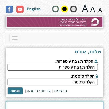
The
שנה
English
Book
of
גודל
Sands
-
טקסט
a
novel
וצבעים:
Toggle
of
navigation
the
Arab
שלום, אורח
Uprising
הקלד ת.ז בת 9 ספרות:
הקלד סיסמה:
הרשמה
שכחתי סיסמה
|
|
כניסה