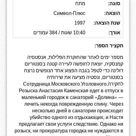
סוגה:
מתח
הוצאה:
Символ-Плюс
שנת הוצאה:
1997
אורך:
10:40 שעות / 384 עמודים
תקציר הספר:
מספר ימים לאחר שהחוקרת הפלילות, אנסטסיה
קמנסקיה, יוצאת לחופשה לעיירה קטנה בסנטוריום
דולינה כדי לטפל בגבה הפצוע אחד הנופשים נרצח
בסנטוריום, ונסטיה מציעה את שירותיה
לחקירה.Сотрудница Московского Уголовного
Розыска Анастасия Каменская едет в отпуск в
маленький городок в санаторий «Долина» —
лечить некогда поврежденную спину. Через
несколько дней в санатории происходит
убийство одного из отдыхающих, и Настя
предлагает свои услуги следствию. Однако ни
розыск, ни прокуратура городка не нуждаются в