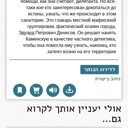
помощи, как они считают, дилетанта. Но все-
таки кое-кто заинтересован докопаться до
истины, узнать, что же происходит в этом
санатории. Это главарь местной мафиозной
группировки, фактический хозяин города,
Эдуард Петрович Денисов. Он решает нанять
Каменскую в качестве частного детектива,
чтобы она помогла ему узнать, наконец, кто
затеял возню на его территории.
לדירוג הכותר
כתוב ביקורת
אולי יעניין אותך לקרוא
גם...