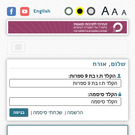
משחק
שנה
English
חוץ,
Игра
גודל
на
чужом
טקסט
поле
וצבעים:
Toggle
navigation
שלום, אורח
הקלד ת.ז בת 9 ספרות:
הקלד סיסמה:
הרשמה
שכחתי סיסמה
|
|
כניסה