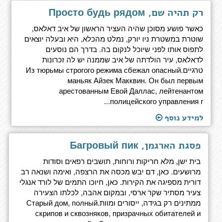
רק תהיה שם, Просто будь рядом
כאשר פושע מסוכן שהיה העציר הראשון של איב דאלאס,
שוטרת במשטרת ניו יורק, נמלט מהכלא, היא ובעלה יוצאים
לתפוס אותו לפני שיוכל לנקום בה. בדרך הם נוסעים
לדאלאס, עיר הולדתה של איב שממנה יש לה זכרונות
טרגיים.Из тюрьмы строгого режима сбежал опасный
маньяк Айзек Макквин. Он был первым
арестованным Евой Даллас, лейтенантом
полицейского управления г...
למידע נוסף
פסגת הארגמן, Багровый пик
בית ישן, מלא חריקות ורוחות, תושבים רפאים וסודות
מרושעים. כאן, דם יבש מכסה את הרצפה, ואימה ושנאה רב
דורית מספיגה את הקירות. כאן, חיוכו התמים של לורד אנגלי
צעיר מסתיר שקר ארסי, ובמקום אהבה, לכלתו הצעירה
ממתינים רק בגידה, ייסורים ומוות.Старый дом, полный
скрипов и сквозняков, призрачных обитателей и