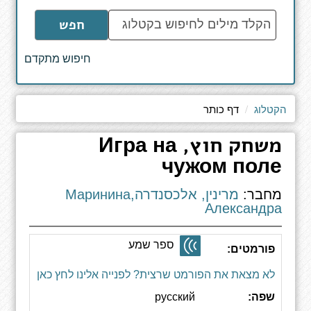
הקלד
חפש
מילים
לחיפוש
חיפוש מתקדם
באתר
הקטלוג
דף כותר
משחק חוץ, Игра на
чужом поле
מחבר:
מרינין, אלכסנדרהМаринина,
Александра
ספר שמע
פורמטים:
לא מצאת את הפורמט שרצית? לפנייה אלינו לחץ כאן
שפה:
русский