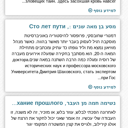
зловещих тайн. Здесь засохшая кровь навсег...
למידע נוסף
מסע בן מאה שנים :, Сто лет пути
דמטרי שחובסקי, פרופסור להיסטוריה באוניברסיטת
מוסקבה רגיל לעסוק בעבר יותר מאשר בהווה. כאשר מנהל
מוזיאון נמצא מת וליד גופתו כד עתיק ומכתבים מתחילת
המאה ה-20, הוא מסתבך בחקירה שמעלה אירועים מעברה
של רוסיה ומגלה כמה הרבה השתנה במאה שנים.доктора
исторических наук и профессора московского
Университета Дмитрия Шаховского, стать экспертом
при Гос...
למידע נוסף
נשימה חמה מן העבר, Жаркое дыхание прошлого
לאחרונה הפכתי לבלש, עוזר בלש, או מזכיר, זה לא משנה, זו
העבודה שלי עכשיו. זה אומר שאני יכול לחקור את הרצח של
אולג קירילוב, ולגייס את קצין המשטרה המקומי יגור