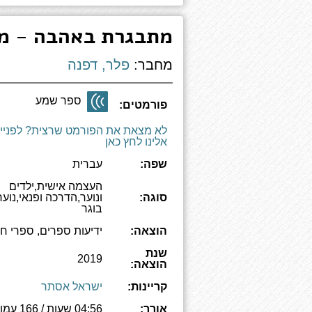
מתבגרת באהבה - מד
מחבר:
פלר, דפנה
ספר שמע
פורמטים:
לא מצאת את הפורמט שרצית? לפניי
אלינו לחץ כאן
שפה:
עברית
העצמה אישית,ילדים
סוגה:
ונוער,הדרכה ופנאי,נוער
בוגר
הוצאה:
ידיעות ספרים, ספרי ח
שנת
2019
הוצאה:
קריינות:
ישראל אסתר
אורך:
04:56 שעות / 166 עמודים