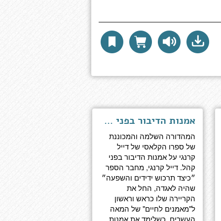
אמנות הדיבור בפני קהל - התוכנית המלאה, ערוכה מחדש ומעודכנת על ידי דוקטור ארתור פל
המהדורה השלמה והמכוננת
של ספרו הקלאסי של דייל
קרנגי על אמנות הדיבור בפני
קהל. דייל קרנגי, מחבר הספר
״כיצד תרכוש ידידים והשפעה״
שהיה לאגדה, החל את
הקריירה שלו כראש וראשון
ל"מאמנים לחיים" של המאה
העשרים, כשלימד את אמנות