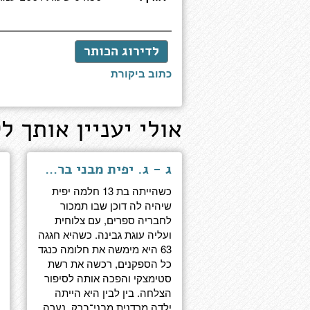
לדירוג הכותר
כתוב ביקורת
אולי יעניין אותך לק
ג - ג. יפית מבני ברק לפסגת עולם העסקים
כשהייתה בת 13 חלמה יפית
שיהיה לה דוכן שבו תמכור
לחבריה ספרים, עם צלוחית
ועליה עוגת גבינה. כשהיא חגגה
63 היא מימשה את חלומה כנגד
כל הספקנים, רכשה את רשת
סטימצקי והפכה אותה לסיפור
הצלחה. בין לבין היא הייתה
ילדה מרדנית מבני־ברק, נערה