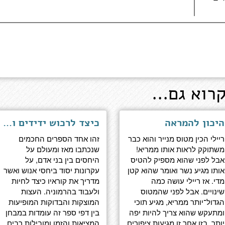
רוא גם...
היכון להמראה
כיצד לרכוש ידידים והשפעה - מהדורה מעודכנת לדור המנהיגים הבא
ריילי הכין מטוס מנייר והוא כבר
זהו אחד הספרים החכמים
משתוקק לראות אותו ממריא!
שנכתבו מאז ומעולם על
אבל לפני שהוא מספיק להטיס
היחסים בין בני אדם, על
אותו מגיע נשר ואומר שהוא קטן
עקרונות יסוד ביחסי אנוש ואשר
מדי. אז ריילי עושה כמה
מדריך את קוראיו כיצד לחיות
שינויים. אבל לפני שהמטוס
ולעבוד בהרמוניה. העצות
הגדול־יותר ממריא, מגיע תוכי
המוצקות והבדוקות המופיעות
ומתעקש שהוא צריך להיות יפה
בין דפי ספר זה עומדות במבחן
יותר. בזו אחר זו מגיעות ציפורים
המציאות והזמן ומובילות רבים,