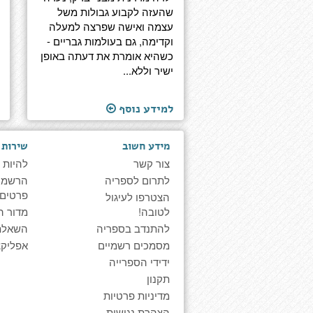
שהעזה לקבוע גבולות משל
עצמה ואישה שפרצה למעלה
וקדימה, גם בעולמות גבריים -
כשהיא אומרת את דעתה באופן
ישיר וללא...
למידע נוסף
מידע חשוב
שירות 
צור קשר
להיות 
לתרום לספריה
הרשמה 
פרטים
הצטרפו לעיגול
לטובה!
מדור ה
להתנדב בספריה
השאלת
מסמכים רשמיים
אפליקצ
ידידי הספרייה
תקנון
מדיניות פרטיות
הצהרת נגישות