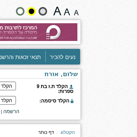
מתבגרת
שנה
באהבה
-
גודל
מדריך
לנערות
טקסט
וצבעים:
נעים להכיר
תנאי זכאות והרשמ
שלום, אורח
הקלד ת.ז בת 9
ספרות:
הקלד סיסמה:
הרשמה
|
הקטלוג
דף כותר