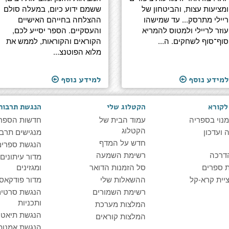
ומציעות עצות, והביטחון של
ששמם ידוע כיום, במעלה סולם
ריילי מתרסק... עד שמישהו
ההצלחה בחייהם האישיים
עוזר לריילי ולמטוס להמריא
והעסקיים. הספר יסייע לכם,
סוף־סוף לשחקים. ה...
הקוראים והקוראות, לממש את
מלוא הפוטנצ...
למידע נוסף
למידע נוסף
לקורא
הקטלוג שלי
הנגשת תרבות
מנוי בספריה
עמוד הבית של
חדשות הספר
הקטלוג
ועדכון
מנגישים תרבו
חדש על המדף
הנגשת ספרים
דרכה
רשימת השמעה
מדור עיתונים
 ספרים
סל הזמנות הדואר
ומגזינים
יית קרא-קל
ההשאלות שלי
מדור פודקאס
רשימת השמורים
הנגשת סרטים
ותכניות
המלצות מערכת
הנגשת תיאטרו
המלצות קוראים
הנגשת אמנות