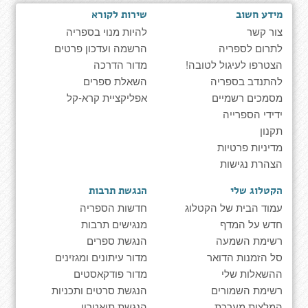
מידע חשוב
שירות לקורא
צור קשר
להיות מנוי בספריה
לתרום לספריה
הרשמה ועדכון פרטים
הצטרפו לעיגול לטובה!
מדור הדרכה
להתנדב בספריה
השאלת ספרים
מסמכים רשמיים
אפליקציית קרא-קל
ידידי הספרייה
תקנון
מדיניות פרטיות
הצהרת נגישות
הקטלוג שלי
הנגשת תרבות
עמוד הבית של הקטלוג
חדשות הספריה
חדש על המדף
מנגישים תרבות
רשימת השמעה
הנגשת ספרים
סל הזמנות הדואר
מדור עיתונים ומגזינים
ההשאלות שלי
מדור פודקאסטים
רשימת השמורים
הנגשת סרטים ותכניות
המלצות מערכת
הנגשת תיאטרון