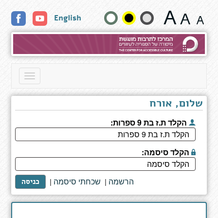
The
שנה
English
Nuremberg
Interviews
גודל
טקסט
וצבעים:
Toggle
navigation
שלום, אורח
הקלד ת.ז בת 9 ספרות:
הקלד סיסמה:
הרשמה
שכחתי סיסמה
|
|
כניסה