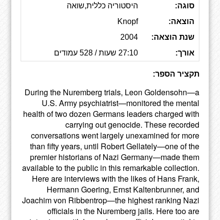
סוגה:
היסטוריה כללית,שואה
הוצאה:
Knopf
שנת הוצאה:
2004
אורך:
27:10 שעות / 528 עמודים
תקציר הספר:
During the Nuremberg trials, Leon Goldensohn—a
U.S. Army psychiatrist—monitored the mental
health of two dozen Germans leaders charged with
carrying out genocide. These recorded
conversations went largely unexamined for more
than fifty years, until Robert Gellately—one of the
premier historians of Nazi Germany—made them
available to the public in this remarkable collection.
Here are interviews with the likes of Hans Frank,
Hermann Goering, Ernst Kaltenbrunner, and
Joachim von Ribbentrop—the highest ranking Nazi
officials in the Nuremberg jails. Here too are