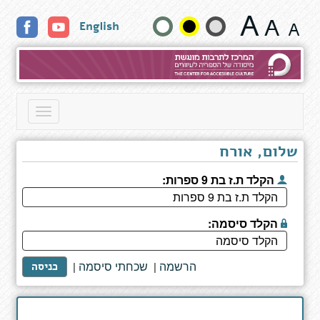
האוצר
שנה
English
הנסתר
-
גודל
סיפור
חייו
טקסט
של
יצחק
וצבעים:
Toggle
נבון
navigation
שלום, אורח
הקלד ת.ז בת 9 ספרות:
הקלד סיסמה:
הרשמה
שכחתי סיסמה
|
|
כניסה