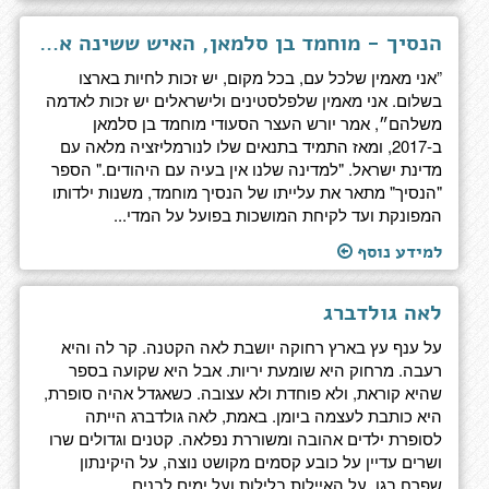
הנסיך - מוחמד בן סלמאן, האיש ששינה את ערב הסעודית
”אני מאמין שלכל עם, בכל מקום, יש זכות לחיות בארצו
בשלום. אני מאמין שלפלסטינים ולישראלים יש זכות לאדמה
משלהם״, אמר יורש העצר הסעודי מוחמד בן סלמאן
ב-2017, ומאז התמיד בתנאים שלו לנורמליזציה מלאה עם
מדינת ישראל. "למדינה שלנו אין בעיה עם היהודים." הספר
"הנסיך" מתאר את עלייתו של הנסיך מוחמד, משנות ילדותו
המפונקת ועד לקיחת המושכות בפועל על המדי...
למידע נוסף
לאה גולדברג
על ענף עץ בארץ רחוקה יושבת לאה הקטנה. קר לה והיא
רעבה. מרחוק היא שומעת יריות. אבל היא שקועה בספר
שהיא קוראת, ולא פוחדת ולא עצובה. כשאגדל אהיה סופרת,
היא כותבת לעצמה ביומן. באמת, לאה גולדברג הייתה
לסופרת ילדים אהובה ומשוררת נפלאה. קטנים וגדולים שרו
ושרים עדיין על כובע קסמים מקושט נוצה, על היקינתון
שפרח בגן, על האיילות בלילות ועל ימים לבנים...