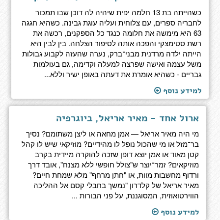
כשהייתה בת 13 חלמה יפית שיהיה לה דוכן שבו תמכור
לחבריה ספרים, עם צלוחית ועליה עוגת גבינה. כשהיא חגגה
63 היא מימשה את חלומה כנגד כל הספקנים, רכשה את
רשת סטימצקי והפכה אותה לסיפור הצלחה. בין לבין היא
הייתה ילדה מרדנית מבני־ברק, נערה שהעזה לקבוע גבולות
משל עצמה ואישה שפרצה למעלה וקדימה, גם בעולמות
גבריים - כשהיא אומרת את דעתה באופן ישיר וללא...
למידע נוסף
ארול אחד - מאיר אריאל, ביוגרפיה
מי היה מאיר אריאל — אמן מחאה או ליצן משתומם? נסיך
בר־מזל או מי שהכול נופל לו מהידיים? מוזיקאי שיש לו קהל
קטן מאוד או אמן יוצא דופן שזכה להוקרה מיידית בקרב
מוזיקאים? זמר־יוצר ש"צולל חופשי ללא מצנח", אובד דרך
ורדוף מחשבות מוות, או "חתן מרחף" מלא שמחת חיים?
מאיר אריאל של קלדרון "נמשך בחבלי קסם אל ההליכה
הווירטואוזית, המסוגננת, על פני הבורות ...
למידע נוסף