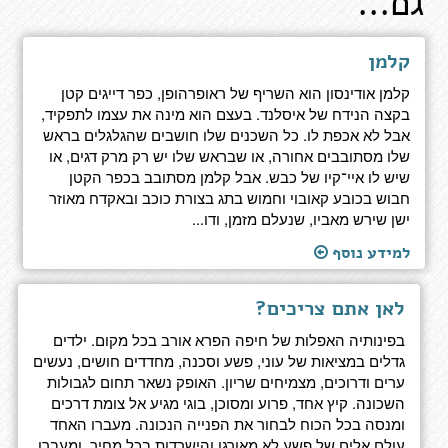
גם...
קלמן
קלמן אודינסון הוא השריף של ראופרהופן, כפר דייגים קטן
בקצה הנידח של איסלנד. בעצם הוא מינה את עצמו לתפקיד,
אבל לא אכפת לו. כל השכנים שלו חושבים שהגלגלים בראש
שלו מסתובבים אחורה, או שבראש שלו יש רק מרק דגים, או
שיש לו איי־קיו של כבש. אבל קלמן מסתובב בכפר הקטן
חבוש בכובע קאובוי וחמוש בתג בצורת כוכב ובאקדח מאוזר
ישן שירש מאביו, שנעלם מזמן, ודו...
למידע נוסף
לאן אתם צריכים?
בפינותיה האפלות של חיפה הפרא אורב בכל מקום. ילדים
גדלים במציאות של עוני, פשע וסכנה, מחדדים חושים, נעשים
ערים ודרוכים, מצמיחים שריון. האופק נשאר תחום לגבולות
השכונה. קיץ אחד, פרוע ומסוכן, בוגי מגיע אל צומת דרכים
ומנסה בכל הכוח לבחור את הפנייה הנכונה. מעברו האחד
עולם אלים של פשע לא מאורגן והישרדות בכל מחיר, ומעברו