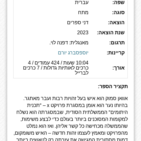
שפה:
עברית
סוגה:
מתח
הוצאה:
דני ספרים
שנת הוצאה:
2023
תרגום:
מאנגלית: דפנה לוי.
קריינות:
יוספסברג יורם
10:04 שעות / 424 עמודים / 4
אורך:
כרכים לאותיות גדולות / 7 כרכים
לברייל
תקציר הספר:
אוואן סמוק הוא איש בעל זהויות רבות ועבר מאתגר.
בהיותו נער הוא אומן במסגרת פרויקט x – "תכנית
היתומים" הממשלתית הסודית, שבמסגרתה הוא נשלח
למקומות המסוכנים ביותר בעולם כדי לבצע משימות,
שהממשלה מכחישה כל קשר אליהן. ואז הוא נמלט
מהפרויקט ומאמץ לעצמו זהות חדשה – האיש משומקום,
דמות מסתורית המגישה את עזרתה רק לנואשים ביותר.