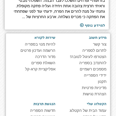
בזרועותיי ופרחים הושלכו לעבר הבמה. השפלתי מבטי
וראיתי חרצית צהובה אחת ויחידה ועליה פתקה מקופלת.
גחנתי על מנת להרים את הפרח, ידעתי עוד לפני שפתחתי
את הפתקה כי מכריס נשלחה. ארבע החרציות של ...
למידע נוסף
מידע חשוב
שירות לקורא
צור קשר
להיות מנוי בספריה
לתרום לספריה
הרשמה ועדכון פרטים
הצטרפו לעיגול לטובה!
מדור הדרכה
להתנדב בספריה
השאלת ספרים
מסמכים רשמיים
אפליקציית קרא-קל
ידידי הספרייה
תקנון
מדיניות פרטיות
הצהרת נגישות
הקטלוג שלי
הנגשת תרבות
עמוד הבית של הקטלוג
חדשות הספריה