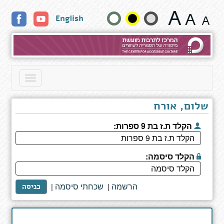
היתום
שנה
English
האחרון
גודל
טקסט
וצבעים:
Toggle
navigation
שלום, אורח
הקלד ת.ז בת 9 ספרות:
הקלד סיסמה:
הרשמה
שכחתי סיסמה
|
|
כניסה