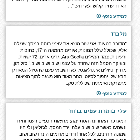
האחר עתיד קלוש ולא ידוע. "...
למידע נוסף
מלכוד
"מדובר בטעות. אני שוב מוצא את עצמי בוהה במסך שנגלה
אליי, שכולל שלל תמונות, איורים מהמאה ה־17, כתובות
ורעיונות, צמד המילים Ars Goetia, גרימוארים, 72 ישויות,
ובעיקר הסמל הזה שחוזר על עצמו שוב ושוב ושוב." סולומון,
מדריך טיולים אינטליגנטי, לא חשב אי פעם שהטיול המאורגן
הבא שלו יהפוך לסיוט. מהר מאוד הוא נשאב לתוך מציאות
מתפרקת ואימתית שכוללת טק...
למידע נוסף
עלי כותרת עפים ברוח
המערכה האחרונה הסתיימה; מחיאות הכפיים רעמו וחזרו
ונשמעו כאשר שוב ושוב עלה וירד המסך. לג'וליאן ולי היו
שמונה הדרנים, לכל אחד! ורדים אדומים הונחו שוב ושוב